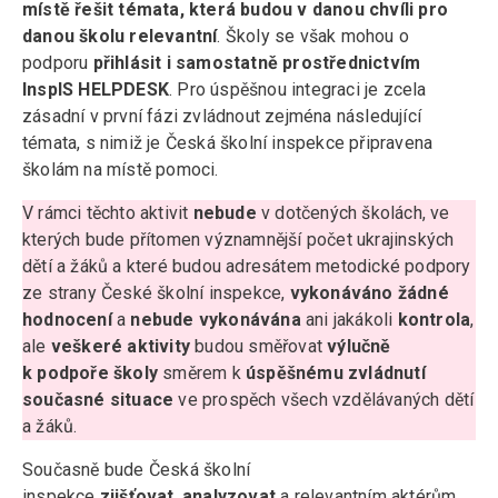
místě řešit témata, která budou v danou chvíli pro
danou školu relevantní
. Školy se však mohou o
podporu
přihlásit i samostatně prostřednictvím
InspIS HELPDESK
. Pro úspěšnou integraci je zcela
zásadní v první fázi zvládnout zejména následující
témata, s nimiž je Česká školní inspekce připravena
školám na místě pomoci.
V rámci těchto aktivit
nebude
v dotčených školách, ve
kterých bude přítomen významnější počet ukrajinských
dětí a žáků a které budou adresátem metodické podpory
ze strany České školní inspekce,
vykonáváno žádné
hodnocení
a
nebude vykonávána
ani jakákoli
kontrola
,
ale
veškeré aktivity
budou směřovat
výlučně
k podpoře školy
směrem k
úspěšnému zvládnutí
současné situace
ve prospěch všech vzdělávaných dětí
a žáků.
Současně bude Česká školní
inspekce
zjišťovat
,
analyzovat
a relevantním aktérům