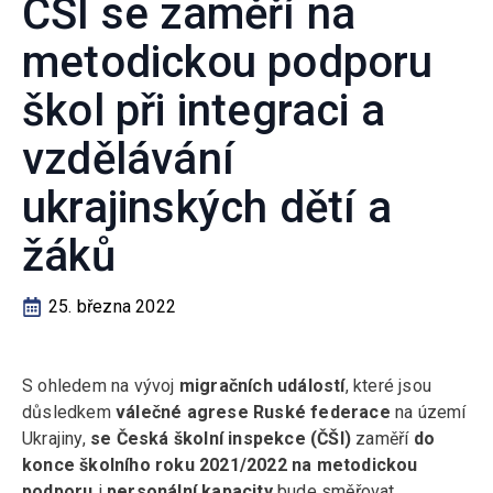
ČŠI se zaměří na
metodickou podporu
škol při integraci a
vzdělávání
ukrajinských dětí a
žáků
25. března 2022
S ohledem na vývoj
migračních událostí
, které jsou
důsledkem
válečné agrese Ruské federace
na území
Ukrajiny,
se Česká školní inspekce (ČŠI)
zaměří
do
konce školního roku 2021/2022 na metodickou
podporu
i
personální kapacity
bude směřovat