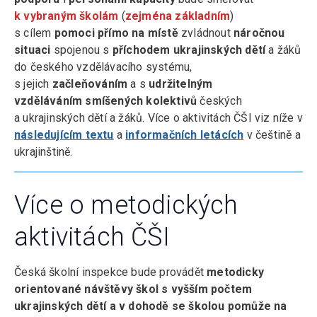
k vybraným školám
(
zejména základním
)
s cílem
pomoci přímo na místě
zvládnout
náročnou
situaci
spojenou s
příchodem ukrajinských dětí
a žáků
do českého vzdělávacího systému,
s jejich
začleňováním
a s
udržitelným
vzděláváním
smíšených kolektivů
českých
a ukrajinských dětí a žáků. Více o aktivitách ČŠI viz níže v
následujícím textu
a
informačních letácích
v češtině a
ukrajinštině.
Více o metodických
aktivitách ČŠI
Česká školní inspekce bude provádět
metodicky
orientované návštěvy škol s vyšším počtem
ukrajinských dětí a v dohodě se školou pomůže na