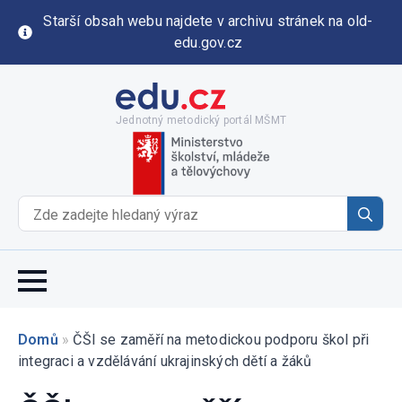
Starší obsah webu najdete v archivu stránek na old-
edu.gov.cz
Jednotný metodický portál MŠMT
Se
for
Domů
»
ČŠI se zaměří na metodickou podporu škol při
integraci a vzdělávání ukrajinských dětí a žáků