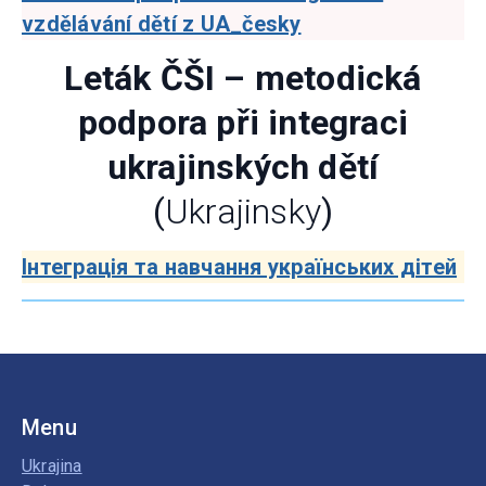
vzdělávání dětí z UA_česky
Leták ČŠI – metodická
podpora při integraci
ukrajinských dětí
(
Ukrajinsky
)
Інтеграція та навчання українських дітей
Menu
Ukrajina