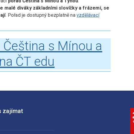
vací
pořad Čeština s Mínou a Týnou
.
e malé diváky základními slovíčky a frázemi, se
ají
. Pořad je dostupný bezplatně na
vzdělávací
 Čeština s Mínou a
na ČT edu
 zajímat