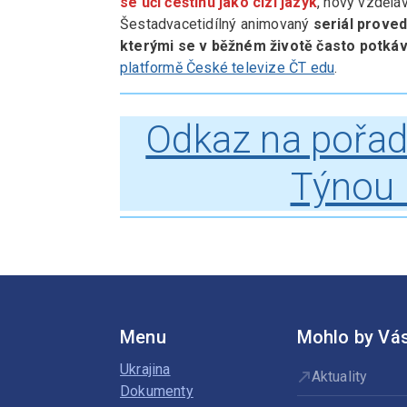
se učí češtinu jako cizí jazyk
, nový vzdělá
Šestadvacetidílný animovaný
seriál proved
kterými se v běžném životě často potkáv
platformě České televize ČT edu
.
Odkaz na pořad
Týnou 
Menu
Mohlo by Vás
Ukrajina
Aktuality
Dokumenty