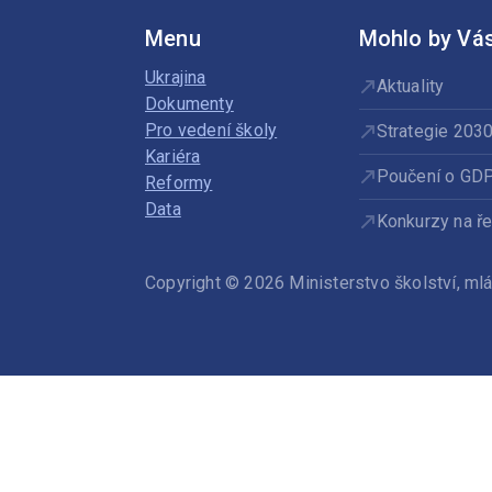
Menu
Mohlo by Vás
Ukrajina
Aktuality
Dokumenty
Pro vedení školy
Strategie 203
Kariéra
Poučení o GD
Reformy
Data
Konkurzy na ře
Copyright © 2026 Ministerstvo školství, m