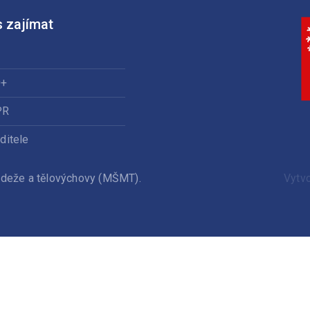
 zajímat
0+
PR
ditele
ládeže a tělovýchovy (MŠMT).
Vytv