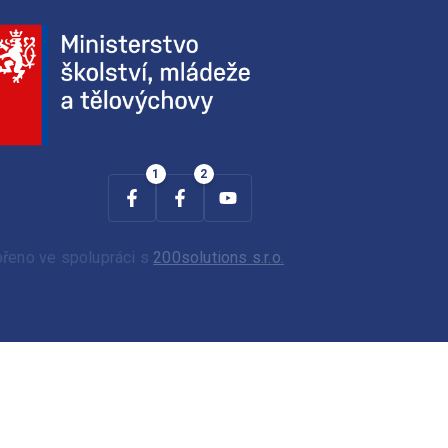
ořeno ve spolupráci s
200solutions s.r.o.