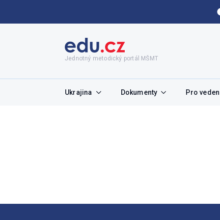
Jednotný metodický portál MŠMT
Ukrajina
Dokumenty
Pro vedení