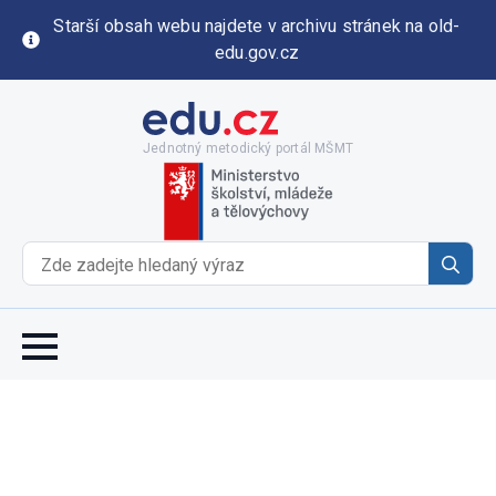
Starší obsah webu najdete v archivu stránek na old-
edu.gov.cz
Jednotný metodický portál MŠMT
Se
for