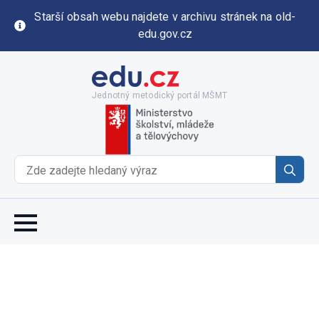
Starší obsah webu najdete v archivu stránek na old-
edu.gov.cz
Jednotný metodický portál MŠMT
Se
for