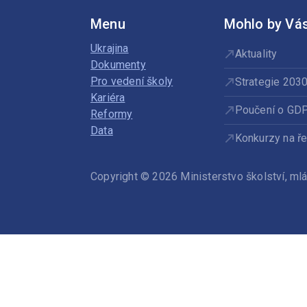
Menu
Mohlo by Vás
Ukrajina
Aktuality
Dokumenty
Pro vedení školy
Strategie 203
Kariéra
Poučení o GD
Reformy
Data
Konkurzy na ře
Copyright © 2026 Ministerstvo školství, m