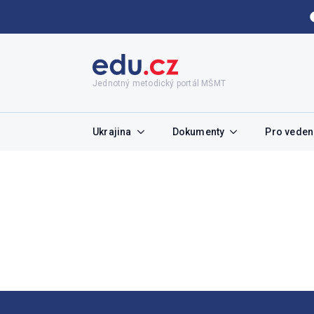
Jednotný metodický portál MŠMT
Ukrajina
Dokumenty
Pro vedení