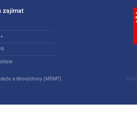
 zajímat
0+
PR
ditele
ládeže a tělovýchovy (MŠMT).
Vytv