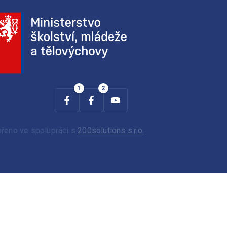
ořeno ve spolupráci s
200solutions s.r.o.