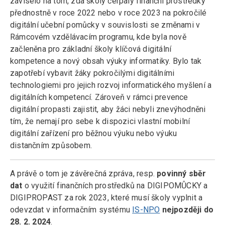
záviselo na tom, zda školy čerpaly finanční prostředky
přednostně v roce 2022 nebo v roce 2023 na pokročilé
digitální učební pomůcky v souvislosti se změnami v
Rámcovém vzdělávacím programu, kde byla nově
začleněna pro základní školy klíčová digitální
kompetence a nový obsah výuky informatiky. Bylo tak
zapotřebí vybavit žáky pokročilými digitálními
technologiemi pro jejich rozvoj informatického myšlení a
digitálních kompetencí. Zároveň v rámci prevence
digitální propasti zajistit, aby žáci nebyli znevýhodněni
tím, že nemají pro sebe k dispozici vlastní mobilní
digitální zařízení pro běžnou výuku nebo výuku
distančním způsobem.
A právě o tom je závěrečná zpráva, resp.
povinný sběr
dat
o využití finančních prostředků na DIGIPOMŮCKY a
DIGIPROPAST za rok 2023, které musí školy vyplnit a
odevzdat v informačním systému
IS-NPO
nejpozději do
28. 2. 2024
.