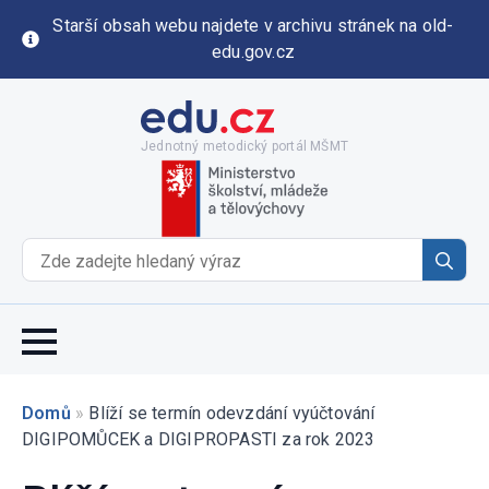
Starší obsah webu najdete v archivu stránek na old-
edu.gov.cz
Jednotný metodický portál MŠMT
Se
for
Domů
»
Blíží se termín odevzdání vyúčtování
DIGIPOMŮCEK a DIGIPROPASTI za rok 2023