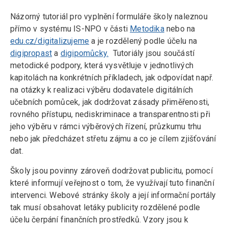
Názorný tutoriál pro vyplnění formuláře školy naleznou
přímo v systému IS-NPO v části
Metodika
nebo na
edu.cz/digitalizujeme
a je rozdělený podle účelu na
digipropast
a
digipomůcky.
Tutoriály jsou součástí
metodické podpory, která vysvětluje v jednotlivých
kapitolách na konkrétních příkladech, jak odpovídat např.
na otázky k realizaci výběru dodavatele digitálních
učebních pomůcek, jak dodržovat zásady přiměřenosti,
rovného přístupu, nediskriminace a transparentnosti při
jeho výběru v rámci výběrových řízení, průzkumu trhu
nebo jak předcházet střetu zájmu a co je cílem zjišťování
dat.
Školy jsou povinny zároveň dodržovat publicitu, pomocí
které informují veřejnost o tom, že využívají tuto finanční
intervenci. Webové stránky školy a její informační portály
tak musí obsahovat letáky publicity rozdělené podle
účelu čerpání finančních prostředků. Vzory jsou k