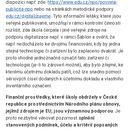
dispozici např. zde:
https://www.edu.cz/npo/povinna-
publicita-npo
nebo na stránkách metodické podpory
edu.cz/digitalizujeme
. Tyto informační letáky, které jsou
veřejně publikované, umožňují v rámci kontrolní činnosti
rozlišit, zda škola čerpala i jiné veřejné zdroje na
podporu digitalizace např. v rámci Šablon a ověřit, že
např. nedocházelo ke dvojímu financování, kdy by jedna
stejná technologie či zařízení bylo zaplaceno dvakrát. Je
proto vhodné jednoznačně označit tato zařízení či
technologie (je-li to zároveň možné), aby bylo zřejmé, ke
kterému účetnímu dokladu patří, což lze snadno pomocí
sériových čísel dodaných k účetnímu dokladu a vlastního
inventárního označení.
Finanční prostředky, které školy obdržely v České
republice prostřednictvím Národního plánu obnovy,
jejímž zdrojem je EU, jsou významnou podporou
. Je
proto nezbytné věnovat pozornost
splnění
stanovených podmínek, účelu a kritérií popsaných