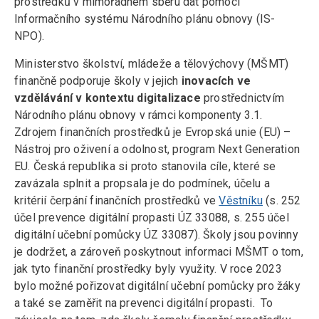
prostředků v mimořádném sběru dat pomocí
Informačního systému Národního plánu obnovy (IS-
NPO).
Ministerstvo školství, mládeže a tělovýchovy (MŠMT)
finančně podporuje školy v jejich
inovacích ve
vzdělávání v kontextu digitalizace
prostřednictvím
Národního plánu obnovy v rámci komponenty 3.1.
Zdrojem finančních prostředků je Evropská unie (EU) –
Nástroj pro oživení a odolnost, program Next Generation
EU. Česká republika si proto stanovila cíle, které se
zavázala splnit a propsala je do podmínek, účelu a
kritérií čerpání finančních prostředků ve
Věstníku
(s. 252
účel prevence digitální propasti ÚZ 33088, s. 255 účel
digitální učební pomůcky ÚZ 33087). Školy jsou povinny
je dodržet, a zároveň poskytnout informaci MŠMT o tom,
jak tyto finanční prostředky byly využity. V roce 2023
bylo možné pořizovat digitální učební pomůcky pro žáky
a také se zaměřit na prevenci digitální propasti. To