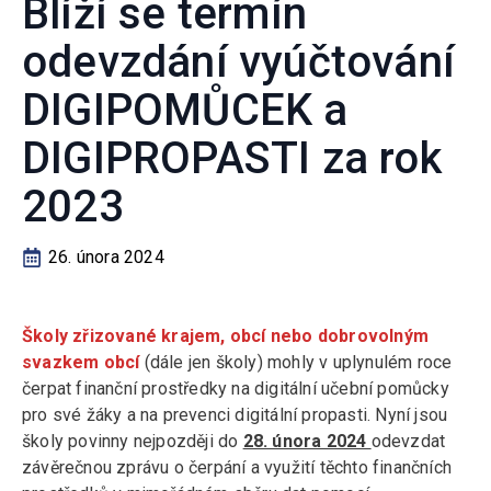
Blíží se termín
odevzdání vyúčtování
DIGIPOMŮCEK a
DIGIPROPASTI za rok
2023
26. února 2024
Školy zřizované krajem, obcí nebo dobrovolným
svazkem obcí
(dále jen školy) mohly v uplynulém roce
čerpat finanční prostředky na digitální učební pomůcky
pro své žáky a na prevenci digitální propasti. Nyní jsou
školy povinny nejpozději do
28. února 2024
odevzdat
závěrečnou zprávu o čerpání a využití těchto finančních