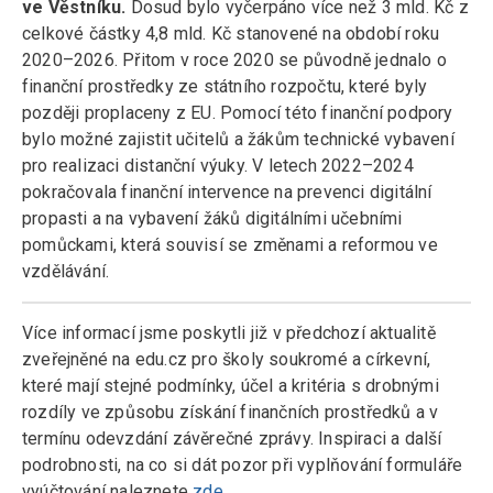
ve Věstníku.
Dosud bylo vyčerpáno více než 3 mld. Kč z
celkové částky 4,8 mld. Kč stanovené na období roku
2020–2026. Přitom v roce 2020 se původně jednalo o
finanční prostředky ze státního rozpočtu, které byly
později proplaceny z EU. Pomocí této finanční podpory
bylo možné zajistit učitelů a žákům technické vybavení
pro realizaci distanční výuky. V letech 2022–2024
pokračovala finanční intervence na prevenci digitální
propasti a na vybavení žáků digitálními učebními
pomůckami, která souvisí se změnami a reformou ve
vzdělávání.
Více informací jsme poskytli již v předchozí aktualitě
zveřejněné na edu.cz pro školy soukromé a církevní,
které mají stejné podmínky, účel a kritéria s drobnými
rozdíly ve způsobu získání finančních prostředků a v
termínu odevzdání závěrečné zprávy. Inspiraci a další
podrobnosti, na co si dát pozor při vyplňování formuláře
vyúčtování naleznete
zde
.