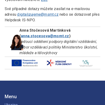
Své případné dotazy můžete zasílat na e-mailovou
adresu
digitalizujeme@msmt.cz
nebo se dotazovat přes
Helpdesk IS-NPO.
Anna Stočesová Martinková
(
anna.stocesova@msmt.cz
)
vedoucí oddělení podpory digitální vzdělávání,
odbor vzdělávací politiky Ministerstvo školství,
mládeže a tělovýchovy
Menu
Ukrajina