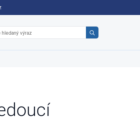
z
Search
for:
edoucí