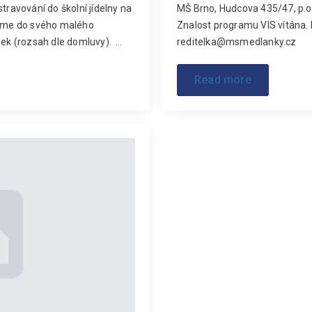
travování do školní jídelny na
MŠ Brno, Hudcova 435/47, p.o.
řijme do svého malého
Znalost programu VIS vítána. 
zek (rozsah dle domluvy). …
reditelka@msmedlanky.cz
Read more