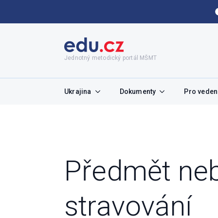
Jednotný metodický portál MŠMT
Ukrajina
Dokumenty
Pro vedení
Předmět neb
stravování