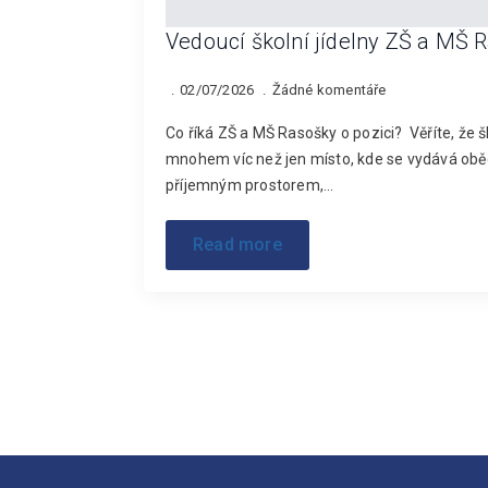
Vedoucí školní jídelny ZŠ a MŠ 
02/07/2026
Žádné komentáře
Co říká ZŠ a MŠ Rasošky o pozici? Věříte, že š
mnohem víc než jen místo, kde se vydává obě
příjemným prostorem,…
Read more