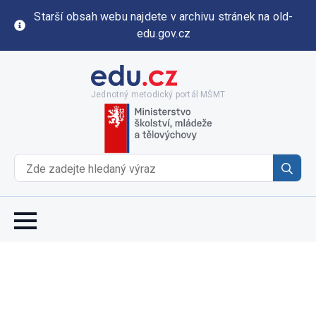
Starší obsah webu najdete v archivu stránek na old-
edu.gov.cz
Jednotný metodický portál MŠMT
Se
for