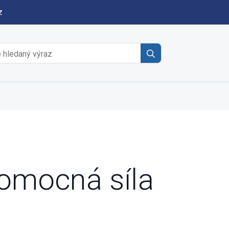
z
Search
for:
omocná síla