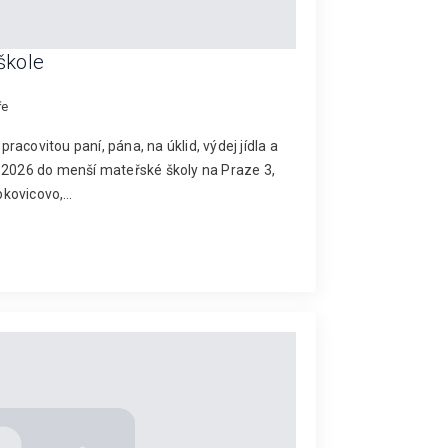
škole
ře
acovitou paní, pána, na úklid, výdej jídla a
. 2026 do menší mateřské školy na Praze 3,
bkovicovo,…