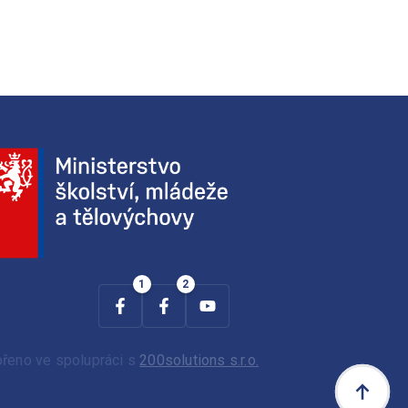
ořeno ve spolupráci s
200solutions s.r.o.