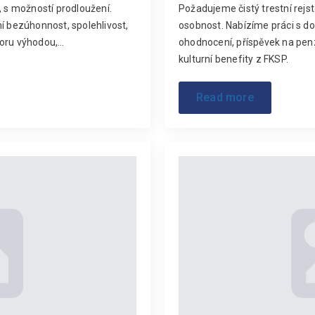
u, s možností prodloužení.
Požadujeme čistý trestní rejst
í bezúhonnost, spolehlivost,
osobnost. Nabízíme práci s d
boru výhodou,…
ohodnocení, příspěvek na penz
kulturní benefity z FKSP.
Read more