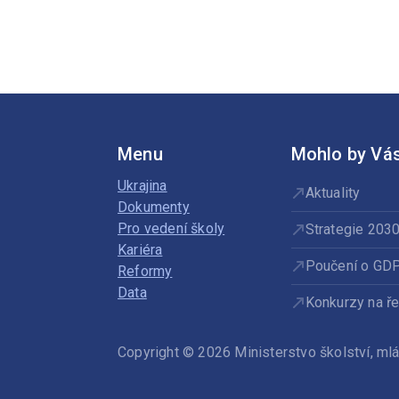
Menu
Mohlo by Vás
Ukrajina
Aktuality
Dokumenty
Pro vedení školy
Strategie 203
Kariéra
Poučení o GD
Reformy
Data
Konkurzy na ře
Copyright © 2026 Ministerstvo školství, m