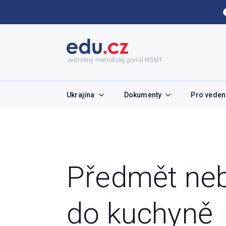
Jednotný metodický portál MŠMT
Ukrajina
Dokumenty
Pro vedení
Předmět neb
do kuchyně