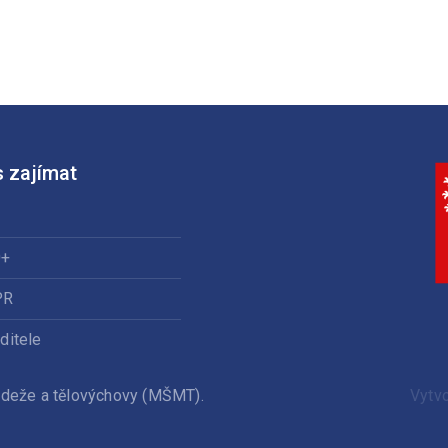
 zajímat
0+
PR
ditele
ládeže a tělovýchovy (MŠMT).
Vytv