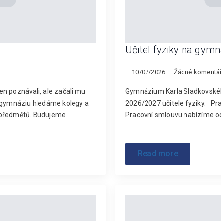
Učitel fyziky na gymn
10/07/2026
Žádné komentá
jen poznávali, ale začali mu
Gymnázium Karla Sladkovského
gymnáziu hledáme kolegy a
2026/2027 učitele fyziky. Pra
 předmětů. Budujeme
Pracovní smlouvu nabízíme od
Read more