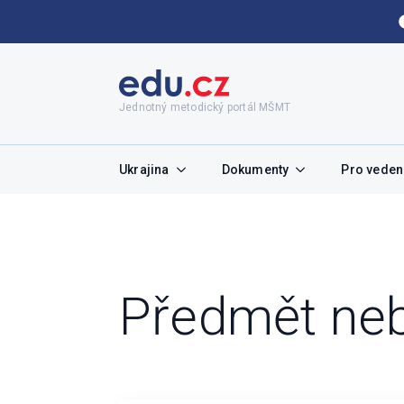
Jednotný metodický portál MŠMT
Ukrajina
Dokumenty
Pro vedení
Předmět neb