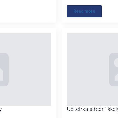
Read more
y
Učitel/ka střední škol