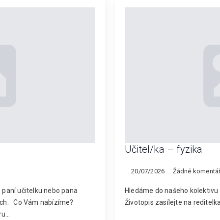
Učitel/ka – fyzika
20/07/2026
Žádné komentá
e paní učitelku nebo pana
Hledáme do našeho kolektivu u
dnech. Co Vám nabízíme?
Životopis zasílejte na redite
oru…