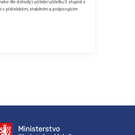
bo dle dohody) učitele/učitelku II. stupně s
i v přátelském, stabilním a podporujícím