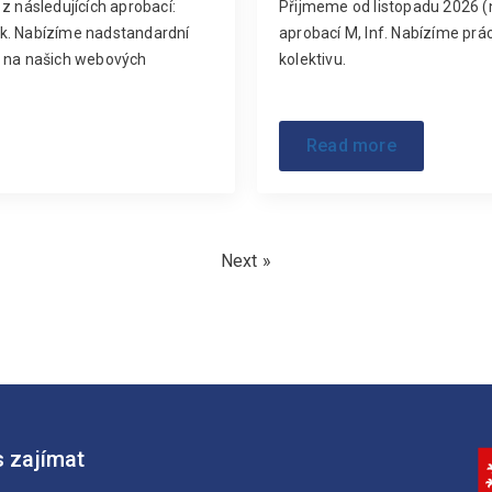
z následujících aprobací:
Přijmeme od listopadu 2026 (ne
yk. Nabízíme nadstandardní
aprobací M, Inf. Nabízíme prác
e na našich webových
kolektivu.
Read more
Next »
 zajímat