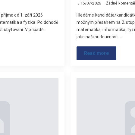
15/07/2026
Žádné komentá
přijme od 1. září 2026
Hledáme kandidáta/kandidátku 
matematika a fyzika. Po dohodě
možným přesahem na 2. stupe
st ubytování. V případě…
matematika, informatika, fyzik
jako naši budoucnost.…
Read more