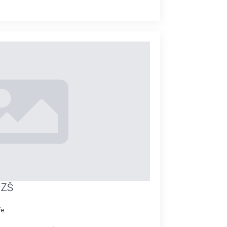
 ZŠ
ře