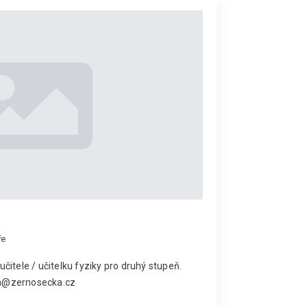
ře
čitele / učitelku fyziky pro druhý stupeň.
lka@zernosecka.cz