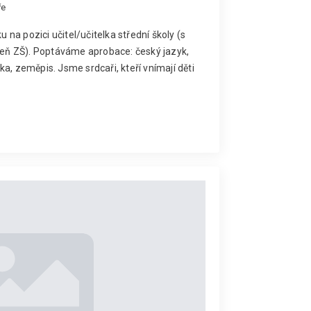
ře
na pozici učitel/učitelka střední školy (s
ň ZŠ). Poptáváme aprobace: český jazyk,
a, zeměpis. Jsme srdcaři, kteří vnímají děti