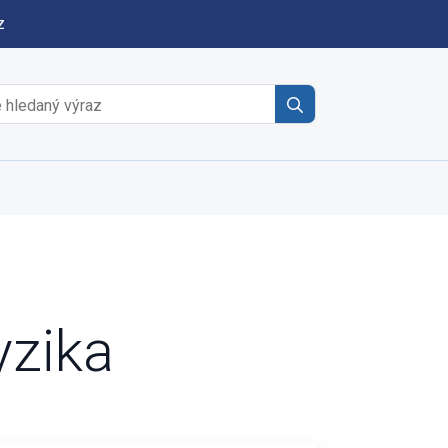
z
Search
for:
yzika