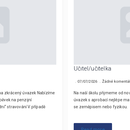
Učitel/učitelka
07/07/2026
Žádné komentá
y na zkrácený úvazek Nabízíme
Na naší školu přijmeme od nov
pěvek na penzijní
úvazek s aprobací nejlépe mat
dní“ stravování V případě
se zeměpisem nebo fyzikou.
Read more