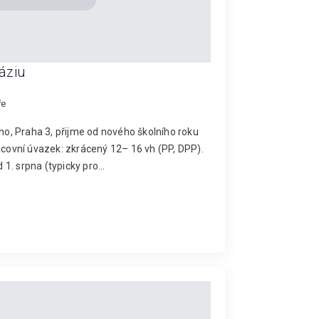
áziu
ře
, Praha 3, přijme od nového školního roku
covní úvazek: zkrácený 12– 16 vh (PP, DPP).
 1. srpna (typicky pro…