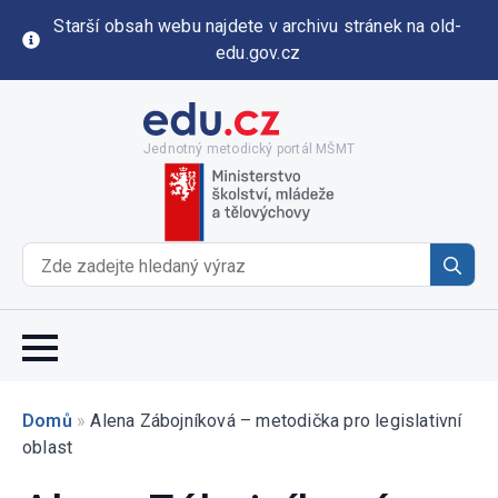
Starší obsah webu najdete v archivu stránek na old-
edu.gov.cz
Jednotný metodický portál MŠMT
Se
for
Domů
»
Alena Zábojníková – metodička pro legislativní
oblast