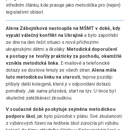
středním článku, kde pracuje jako metodička pro (nejen)
legislativní oblast.
Alena Zábojníková nastoupila na MŠMT v době, kdy
vypukl válečný konflikt na Ukrajině
a bylo zapotřebí
ze dne na den řešit situaci s nově příchozími
ukrajinskými dětmi a školáky.
Metodická doporučení
a postupy se tvořily prakticky za pochodu, okamžitě
vznikla metodická linka.
E-mailové a telefonické
dotazy se doslova hrnuly ze všech stran.
Alena měla
tuto metodickou linku na starosti
, teprve později
přibyly další kolegyně, které jí v odpovídání dotazů
pomáhaly. Jak sama přiznává, start na tzv. U-lince byl
skutečně zatěžkávací zkouškou.
V současné době poskytuje zejména metodickou
podporu škol
, jak bylo původně v plánu. Své zkušenosti
z výběrových řízení na ředitele škol zúročila při výběru