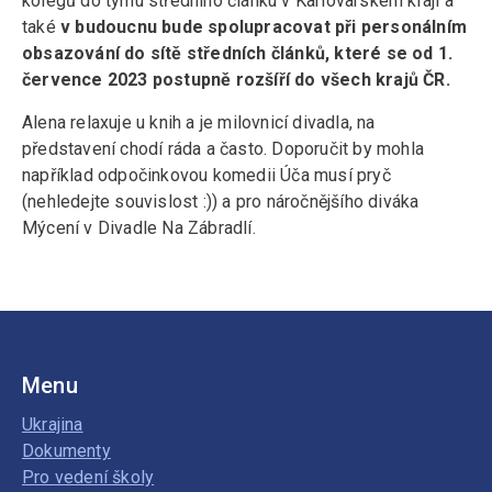
kolegů do týmu středního článku v Karlovarském kraji a
také
v budoucnu bude spolupracovat při personálním
obsazování do sítě středních článků, které se od 1.
července 2023 postupně rozšíří do všech krajů ČR.
Alena relaxuje u knih a je milovnicí divadla, na
představení chodí ráda a často. Doporučit by mohla
například odpočinkovou komedii Úča musí pryč
(nehledejte souvislost :)) a pro náročnějšího diváka
Mýcení v Divadle Na Zábradlí.
Menu
Ukrajina
Dokumenty
Pro vedení školy