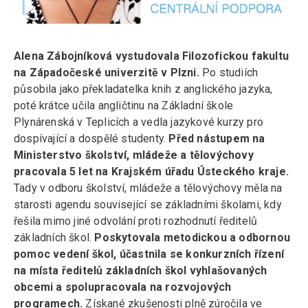
Alena Zábojníková vystudovala Filozofickou fakultu
na Západočeské univerzitě v Plzni.
Po studiích
působila jako překladatelka knih z anglického jazyka,
poté krátce učila angličtinu na Základní škole
Plynárenská v Teplicích a vedla jazykové kurzy pro
dospívající a dospělé studenty.
Před nástupem na
Ministerstvo školství, mládeže a tělovýchovy
pracovala 5 let na Krajském úřadu Ústeckého kraje.
Tady v odboru školství, mládeže a tělovýchovy měla na
starosti agendu související se základními školami, kdy
řešila mimo jiné odvolání proti rozhodnutí ředitelů
základních škol.
Poskytovala metodickou a odbornou
pomoc vedení škol, účastnila se konkurzních řízení
na místa ředitelů základních škol vyhlašovaných
obcemi a spolupracovala na rozvojových
programech.
Získané zkušenosti plně zúročila ve