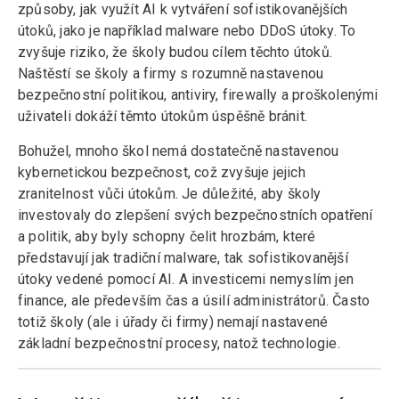
způsoby, jak využít AI k vytváření sofistikovanějších
útoků, jako je například malware nebo DDoS útoky. To
zvyšuje riziko, že školy budou cílem těchto útoků.
Naštěstí se školy a firmy s rozumně nastavenou
bezpečnostní politikou, antiviry, firewally a proškolenými
uživateli dokáží těmto útokům úspěšně bránit.
Bohužel, mnoho škol nemá dostatečně nastavenou
kybernetickou bezpečnost, což zvyšuje jejich
zranitelnost vůči útokům. Je důležité, aby školy
investovaly do zlepšení svých bezpečnostních opatření
a politik, aby byly schopny čelit hrozbám, které
představují jak tradiční malware, tak sofistikovanější
útoky vedené pomocí AI. A investicemi nemyslím jen
finance, ale především čas a úsilí administrátorů. Často
totiž školy (ale i úřady či firmy) nemají nastavené
základní bezpečnostní procesy, natož technologie.