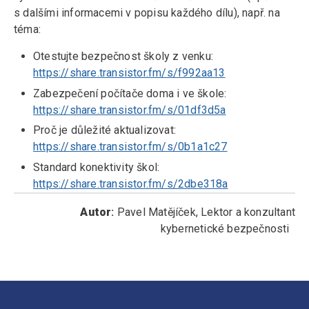
s dalšími informacemi v popisu každého dílu), např. na
téma:
Otestujte bezpečnost školy z venku:
https://share.transistor.fm/s/f992aa13
Zabezpečení počítače doma i ve škole:
https://share.transistor.fm/s/01df3d5a
Proč je důležité aktualizovat:
https://share.transistor.fm/s/0b1a1c27
Standard konektivity škol:
https://share.transistor.fm/s/2dbe318a
Autor
:
Pavel Matějíček, Lektor a konzultant
kybernetické bezpečnosti