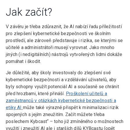
Jak začít?
V závěru je třeba zdůraznit, že AI nabízí řadu příležitostí
pro zlepšení kybernetické bezpečnosti ve školním
prostředí, ale zároveň představuje i rizika, se kterými se
učitelé a administrátoři musejí vyrovnat. Jako mnoho
jiných (i nedigitálních) nástrojů vytvořených lidmi dokáže
pomáhat i škodit.
Je důležité, aby školy investovaly do zlepšení své
kybernetické bezpečnosti a vzdělávání uživatelů, aby
byly schopny využít potenciál AI a současně se chránit
před hrozbami, které přináší.
Proškolení učitelů a
zaměstnanců v otázkách kybernetické bezpečnosti a
etiky AI
může také výrazně přispět k minimalizaci rizik
spojených s jejím zneužitím. Začít můžete třeba
poslechem Kybcast“ – toho již zmíněného o možnostech
využití i zneužití AI ale i starších dílů KYBcastu (opět