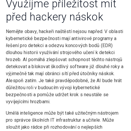
Využijme příležitost mít
před hackery náskok
Nemějte obavy, hackeři naštěstí nejsou napřed. V oblasti
kybernetické bezpečnosti mají antivirové programy a
řešení pro detekci a odezvu koncových bodů (EDR)
dlouhou historii využívání strojového učení k detekci
hrozeb. AI pomáhá zlepšovat schopnost těchto nástrojů
detekovat a blokovat škodlivý software již dlouhé roky a
výjimečně tak mají obránci sítí před útočníky náskok.
Alespoň zatím. Je také pravděpodobné, že AI bude hrát
důležitou roli v budoucím vývoji kybernetické
bezpečnosti a pomůže udržet krok s neustále se
vyvíjejícími hrozbami.
Umělá inteligence může být také užitečným nástrojem
pro správce školních IT infrastruktur a učitele. Může
sloužit jako rádce při rozhodování o nejlepších