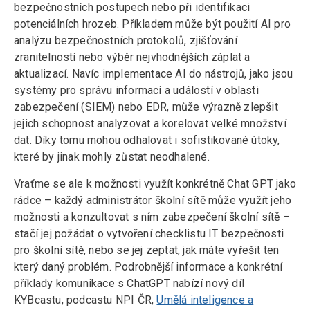
bezpečnostních postupech nebo při identifikaci
potenciálních hrozeb. Příkladem může být použití AI pro
analýzu bezpečnostních protokolů, zjišťování
zranitelností nebo výběr nejvhodnějších záplat a
aktualizací. Navíc implementace AI do nástrojů, jako jsou
systémy pro správu informací a událostí v oblasti
zabezpečení (SIEM) nebo EDR, může výrazně zlepšit
jejich schopnost analyzovat a korelovat velké množství
dat. Díky tomu mohou odhalovat i sofistikované útoky,
které by jinak mohly zůstat neodhalené.
Vraťme se ale k možnosti využít konkrétně Chat GPT jako
rádce – každý administrátor školní sítě může využít jeho
možnosti a konzultovat s ním zabezpečení školní sítě –
stačí jej požádat o vytvoření checklistu IT bezpečnosti
pro školní sítě, nebo se jej zeptat, jak máte vyřešit ten
který daný problém. Podrobnější informace a konkrétní
příklady komunikace s ChatGPT nabízí nový díl
KYBcastu, podcastu NPI ČR,
Umělá inteligence a