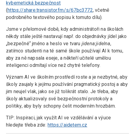
kybernetická bezpečnost
(
https://share.transistor.fm/s/67bc3772
, včetně
podrobného textového popisu k tomuto dílu).
Jsme v přelomové době, kdy administrátoři na školách
někdy stále ještě nastavují např. do objednávky jídel jako
„bezpečné“ jméno a heslo ve tvaru
jidena:jidelna
,
zatímco studenti na té samé škole používají AI k tomu,
aby za ně napsala eseje, a někteří učitelé umělou
inteligenci odmítají více než chytré telefony.
Význam AI ve školním prostředí roste a je nezbytné, aby
školy zaujaly k jejímu používání pragmatický postoj a aby
jim neujel vlak, jako se již tolikrát stalo. Je třeba, aby
školy aktualizovaly své bezpečnostní protokoly a
politiky, aby byly schopny čelit moderním hrozbám.
TIP: Inspiraci, jak využít AI ve vzdělávání a výuce
hledejte třeba zde:
https://aidetem.cz