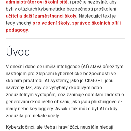
administrátorovi školní sítě
, i proč je nezbytné, aby
byli v otázkách kybernetické bezpečnosti proškoleni
učitel a další zaměstnanci školy
. Následující text je
tedy vhodný
pro vedení školy, správce školních sítí i
pedagogy
.
Úvod
V dnešní době se umělá inteligence (AI) stává důležitým
nástrojem pro zlepšení kybernetické bezpečnosti ve
školním prostředí. AI systémy, jako je ChatGPT, jsou
navrženy tak, aby se vyhýbaly škodlivým nebo
zneužitelným výstupům, což zahrnuje odmítání žádostí o
generování škodlivého obsahu, jako jsou phishingové e-
maily nebo keyloggery. Avšak i tak může být AI někdy
zneužita pro nekalé účely.
Kyberzločinci, ale třeba i hraví žáci, neustále hledají