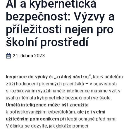
AI a kybernetická
bezpečnost: Výzvy a
příležitosti nejen pro
školní prostředí
21. dubna 2023
Inspirace do výuky či „zrádný nástroj“
, který učitelům
ztíží hodnocení písemných prací žáků – v souvislosti
s rozšiřováním využití umělé inteligence musíme vzít v
úvahu i témata kybernetické bezpečnosti ve škole.
Umělá inteligence může být zneužita
k sofistikovanějším kyberútokům,
ale je i velmi
užitečným pomocníkem
při lepší ochraně před nimi.
V článku se dozvíte, jak dokáže pomoci