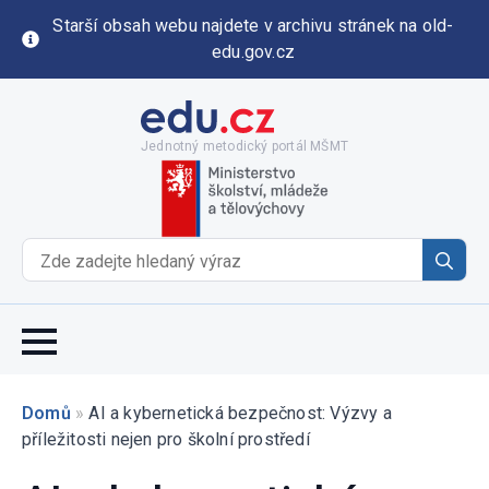
Starší obsah webu najdete v archivu stránek na old-
edu.gov.cz
Jednotný metodický portál MŠMT
Se
for
Domů
»
AI a kybernetická bezpečnost: Výzvy a
příležitosti nejen pro školní prostředí