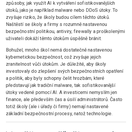
způsoby, jak využít AI k vytváření sofistikovanějších
útoků, jako je například malware nebo DDoS útoky. To
zvyšuje riziko, že školy budou cílem těchto útoků.
Naštěstí se školy a firmy s rozumně nastavenou
bezpečnostní politikou, antiviry, firewally a proškolenými
uživateli dokáží těmto útokům úspěšně bránit.
Bohužel, mnoho škol nemá dostatečně nastavenou
kybernetickou bezpečnost, což zvyšuje jejich
zranitelnost vůči útokům. Je důležité, aby školy
investovaly do zlepšení svých bezpečnostních opatření
a politik, aby byly schopny čelit hrozbám, které
představují jak tradiční malware, tak sofistikovanější
útoky vedené pomocí AI. A investicemi nemyslím jen
finance, ale především čas a úsilí administrátorů. Často
totiž školy (ale i úřady či firmy) nemají nastavené
základní bezpečnostní procesy, natož technologie.