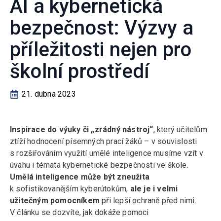
AI a kybernetická
bezpečnost: Výzvy a
příležitosti nejen pro
školní prostředí
21. dubna 2023
Inspirace do výuky či „zrádný nástroj“
, který učitelům
ztíží hodnocení písemných prací žáků – v souvislosti
s rozšiřováním využití umělé inteligence musíme vzít v
úvahu i témata kybernetické bezpečnosti ve škole.
Umělá inteligence může být zneužita
k sofistikovanějším kyberútokům,
ale je i velmi
užitečným pomocníkem
při lepší ochraně před nimi.
V článku se dozvíte, jak dokáže pomoci