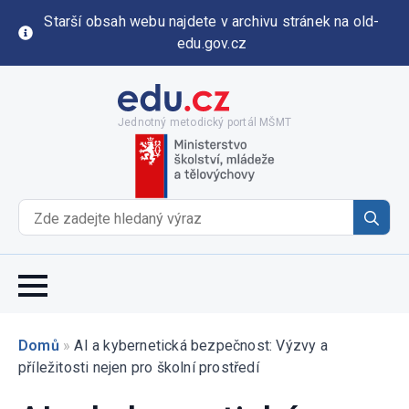
Starší obsah webu najdete v archivu stránek na old-
edu.gov.cz
Jednotný metodický portál MŠMT
Se
for
Domů
»
AI a kybernetická bezpečnost: Výzvy a
příležitosti nejen pro školní prostředí