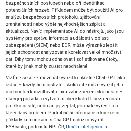
bezpečnostních postupech nebo při identifikaci
potenciálních hrozeb. Příkladem může být použití AI pro
analýzu bezpečnostních protokolů, zjišťování
zranitelností nebo výběr nejvhodnějších záplat a
aktualizací. Navíc implementace AI do nástrojů, jako jsou
systémy pro správu informací a událostí v oblasti
zabezpečení (SIEM) nebo EDR, může výrazně zlepšit
jejich schopnost analyzovat a korelovat velké množství
dat. Díky tomu mohou odhalovat i sofistikované útoky,
které by jinak mohly zůstat neodhalené.
Vraťme se ale k možnosti využít konkrétně Chat GPT jako
rádce – každý administrátor školní sítě může využít jeho
možnosti a konzultovat s ním zabezpečení školní sítě –
stačí jej požádat o vytvoření checklistu IT bezpečnosti
pro školní sítě, nebo se jej zeptat, jak máte vyřešit ten
který daný problém. Podrobnější informace a konkrétní
příklady komunikace s ChatGPT nabízí nový díl
KYBcastu, podcastu NPI ČR,
Umělá inteligence a