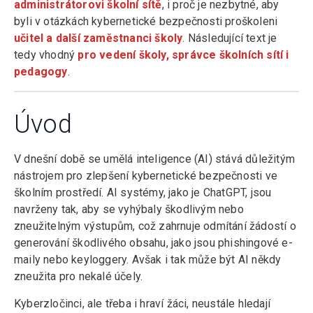
administrátorovi školní sítě
, i proč je nezbytné, aby
byli v otázkách kybernetické bezpečnosti proškoleni
učitel a další zaměstnanci školy
. Následující text je
tedy vhodný
pro vedení školy, správce školních sítí i
pedagogy
.
Úvod
V dnešní době se umělá inteligence (AI) stává důležitým
nástrojem pro zlepšení kybernetické bezpečnosti ve
školním prostředí. AI systémy, jako je ChatGPT, jsou
navrženy tak, aby se vyhýbaly škodlivým nebo
zneužitelným výstupům, což zahrnuje odmítání žádostí o
generování škodlivého obsahu, jako jsou phishingové e-
maily nebo keyloggery. Avšak i tak může být AI někdy
zneužita pro nekalé účely.
Kyberzločinci, ale třeba i hraví žáci, neustále hledají