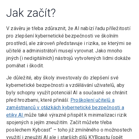
Jak začít?
V závěru je třeba zdůraznit, že AI nabízí řadu příležitostí
pro zlepšení kybernetické bezpečnosti ve školním
prostředí, ale zároveň představuje i rizika, se kterými se
učitelé a administrátoři musejí vyrovnat. Jako mnoho
jiných (i nedigitálních) nástrojů vytvořených lidmi dokáže
pomáhat i škodit.
Je důležité, aby školy investovaly do zlepšení své
kybernetické bezpečnosti a vzdělávání uživatelů, aby
byly schopny využít potenciál AI a současně se chránit
před hrozbami, které přináší.
Proškolení učitelů a
zaměstnanců v otázkách kybernetické bezpečnosti a
etiky AI
může také výrazně přispět k minimalizaci rizik
spojených s jejím zneužitím. Začít můžete třeba
poslechem Kybcast“ – toho již zmíněného o možnostech
využití i zneužití AI ale i starších dílů KYBcastu (opět