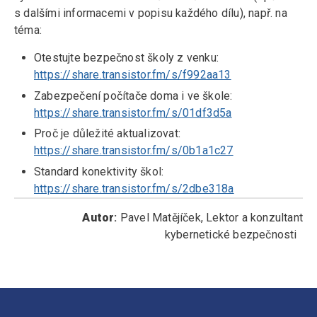
s dalšími informacemi v popisu každého dílu), např. na
téma:
Otestujte bezpečnost školy z venku:
https://share.transistor.fm/s/f992aa13
Zabezpečení počítače doma i ve škole:
https://share.transistor.fm/s/01df3d5a
Proč je důležité aktualizovat:
https://share.transistor.fm/s/0b1a1c27
Standard konektivity škol:
https://share.transistor.fm/s/2dbe318a
Autor
:
Pavel Matějíček, Lektor a konzultant
kybernetické bezpečnosti