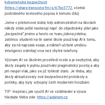
kybernetická bezpečnost
(
https://share.transistor.fm/s/67bc3772
, včetně
podrobného textového popisu k tomuto dílu).
Jsme v přelomové době, kdy administrátoři na školách
někdy stále ještě nastavují např. do objednávky jídel jako
„bezpečné“ jméno a heslo ve tvaru
jidena:jidelna
,
zatímco studenti na té samé škole používají AI k tomu,
aby za ně napsala eseje, a někteří učitelé umělou
inteligenci odmítají více než chytré telefony.
Význam AI ve školním prostředí roste a je nezbytné, aby
školy zaujaly k jejímu používání pragmatický postoj a aby
jim neujel vlak, jako se již tolikrát stalo. Je třeba, aby
školy aktualizovaly své bezpečnostní protokoly a
politiky, aby byly schopny čelit moderním hrozbám.
TIP: Inspiraci, jak využít AI ve vzdělávání a výuce
hledejte třeba zde:
https://aidetem.cz