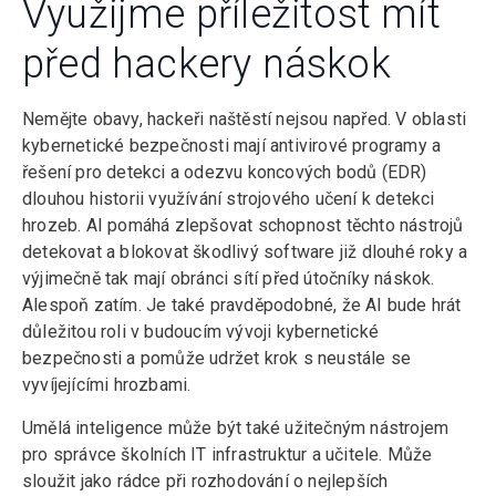
Využijme příležitost mít
před hackery náskok
Nemějte obavy, hackeři naštěstí nejsou napřed. V oblasti
kybernetické bezpečnosti mají antivirové programy a
řešení pro detekci a odezvu koncových bodů (EDR)
dlouhou historii využívání strojového učení k detekci
hrozeb. AI pomáhá zlepšovat schopnost těchto nástrojů
detekovat a blokovat škodlivý software již dlouhé roky a
výjimečně tak mají obránci sítí před útočníky náskok.
Alespoň zatím. Je také pravděpodobné, že AI bude hrát
důležitou roli v budoucím vývoji kybernetické
bezpečnosti a pomůže udržet krok s neustále se
vyvíjejícími hrozbami.
Umělá inteligence může být také užitečným nástrojem
pro správce školních IT infrastruktur a učitele. Může
sloužit jako rádce při rozhodování o nejlepších