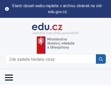
Starší obsah webu najdete v archivu stránek na old-
edu.gov.cz
Jednotný metodický portál MŠMT
Se
for