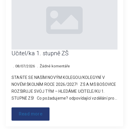
Učitel/ka 1. stupně ZŠ
08/07/2026
Žádné komentáře
STAŇTE SE NAŠÍM NOVÝM KOLEGOU/KOLEGYNÍ V
NOVÉM ŠKOLNÍM ROCE 2026/2027! ZŠ A MŠ BOŠOVICE
ROZŠIŘUJE SVŮJ TÝM – HLEDÁME UČITELE/KU 1.
STUPNĚ ZŠ! Co požadujeme? odpovídající vzdělání pro…
Read more