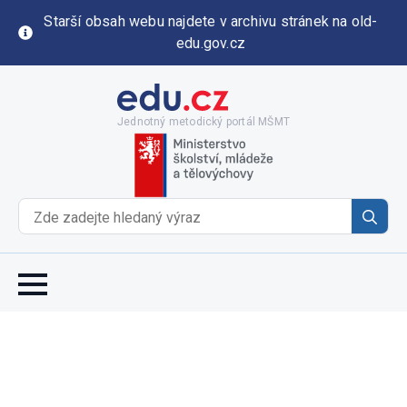
Starší obsah webu najdete v archivu stránek na old-
edu.gov.cz
Jednotný metodický portál MŠMT
Se
for