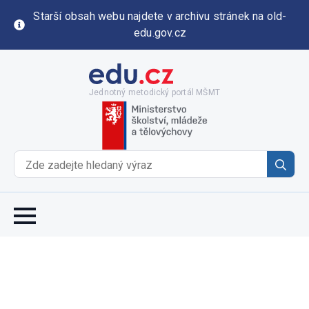
Starší obsah webu najdete v archivu stránek na old-
edu.gov.cz
Jednotný metodický portál MŠMT
Se
for