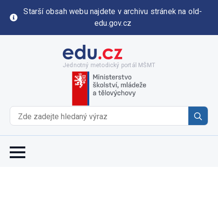
Starší obsah webu najdete v archivu stránek na old-
edu.gov.cz
Jednotný metodický portál MŠMT
Se
for