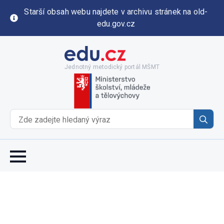
Starší obsah webu najdete v archivu stránek na old-
edu.gov.cz
Jednotný metodický portál MŠMT
Se
for