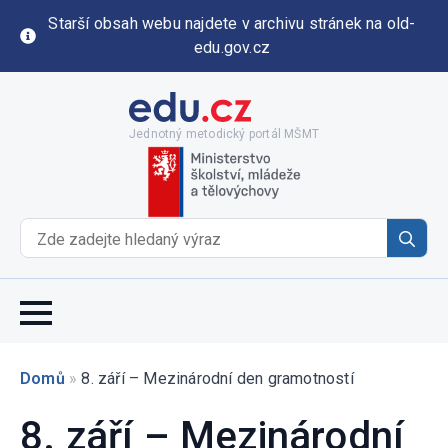
Starší obsah webu najdete v archivu stránek na old-
edu.gov.cz
Jednotný metodický portál MŠMT
Se
for
Domů
»
8. září – Mezinárodní den gramotností
8. září – Mezinárodní