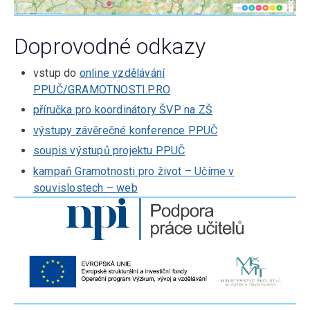
Doprovodné odkazy
vstup do
online vzdělávání
PPUČ/GRAMOTNOSTI.PRO
příručka pro koordinátory ŠVP na ZŠ
výstupy závěrečné konference PPUČ
soupis výstupů projektu PPUČ
kampaň Gramotnosti pro život – Učíme v
souvislostech – web