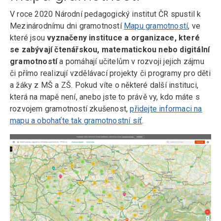
V roce 2020 Národní pedagogický institut ČR spustil k
Mezinárodnímu dni gramotností
Mapu gramotností
, ve
které jsou
vyznačeny instituce a organizace, které
se zabývají čtenářskou, matematickou nebo digitální
gramotností
a pomáhají učitelům v rozvoji jejich zájmu
či přímo realizují vzdělávací projekty či programy pro děti
a žáky z MŠ a ZŠ. Pokud víte o některé další instituci,
která na mapě není, anebo jste to právě vy, kdo máte s
rozvojem gramotností zkušenost,
přidejte informaci na
mapu a obohaťte tak gramotnostní síť
.