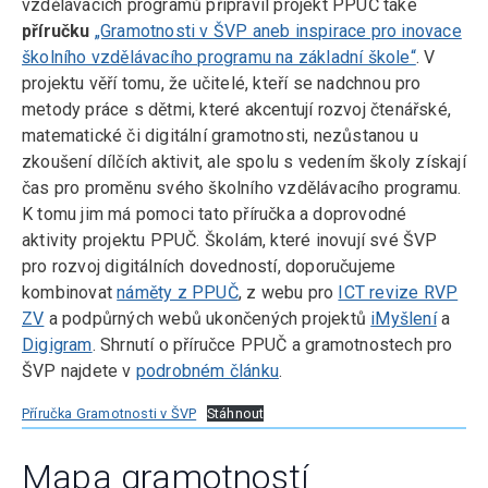
vzdělávacích programů připravil projekt PPUČ také
příručku
„Gramotnosti v ŠVP aneb inspirace pro inovace
školního vzdělávacího programu na základní škole“
. V
projektu věří tomu, že učitelé, kteří se nadchnou pro
metody práce s dětmi, které akcentují rozvoj čtenářské,
matematické či digitální gramotnosti, nezůstanou u
zkoušení dílčích aktivit, ale spolu s vedením školy získají
čas pro proměnu svého školního vzdělávacího programu.
K tomu jim má pomoci tato příručka a doprovodné
aktivity projektu PPUČ. Školám, které inovují své ŠVP
pro rozvoj digitálních dovedností, doporučujeme
kombinovat
náměty z PPUČ
, z webu pro
ICT revize RVP
ZV
a podpůrných webů ukončených projektů
iMyšlení
a
Digigram
. Shrnutí o příručce PPUČ a gramotnostech pro
ŠVP najdete v
podrobném článku
.
Příručka Gramotnosti v ŠVP
Stáhnout
Mapa gramotností