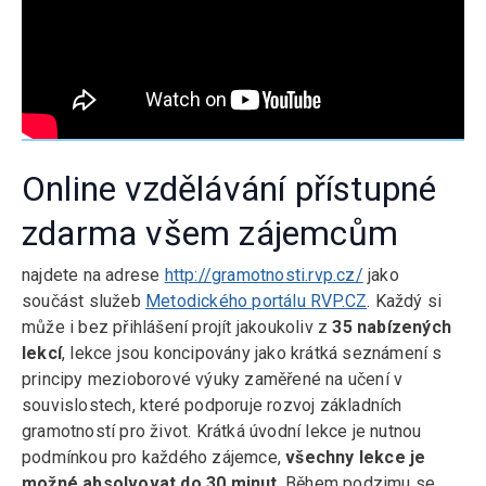
Online vzdělávání přístupné
zdarma všem zájemcům
najdete na adrese
http://gramotnosti.rvp.cz/
jako
součást služeb
Metodického portálu RVP.CZ
. Každý si
může i bez přihlášení projít jakoukoliv z
35 nabízených
lekcí
, lekce jsou koncipovány jako krátká seznámení s
principy mezioborové výuky zaměřené na učení v
souvislostech, které podporuje rozvoj základních
gramotností pro život. Krátká úvodní lekce je nutnou
podmínkou pro každého zájemce,
všechny lekce je
možné absolvovat do 30 minut
. Během podzimu se