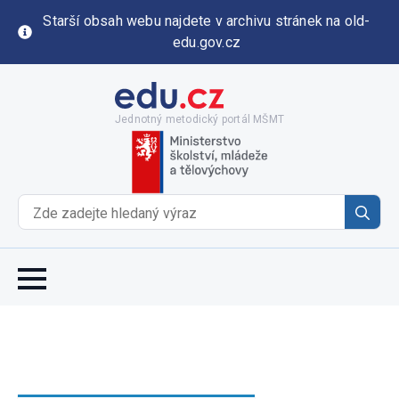
Starší obsah webu najdete v archivu stránek na old-
edu.gov.cz
Jednotný metodický portál MŠMT
Se
for