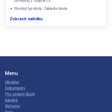
Učitel(ka) 2. stupně ZŠ
Shodný typ školy: Základní škola
Zobrazit nabídku
:
Učitel/učitelka
2.
stupeň
Menu
Ukrajina
Dokumenty
Pro vedení školy
Kariéra
Reformy