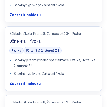
Shodný typ školy: Základní škola
Zobrazit nabídku
:
Učitel
2.
stupně
Základní škola, Praha 8, Žernosecká 3
Praha
–
Učitel/ka – fyzika
F,
M
Fyzika
Učitel(ka) 2. stupně ZŠ
Shodný předmět nebo specializace: Fyzika, Učitel(ka)
2. stupně ZŠ
Shodný typ školy: Základní škola
Zobrazit nabídku
:
Učitel/ka
–
fyzika
Základní škola, Praha 8, Žernosecká 3
Praha