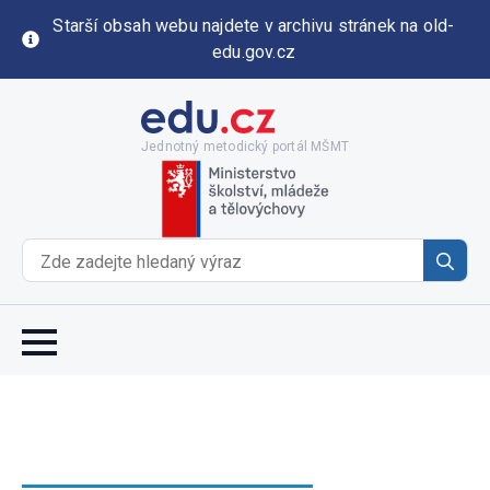
Starší obsah webu najdete v archivu stránek na old-
edu.gov.cz
Jednotný metodický portál MŠMT
Se
for