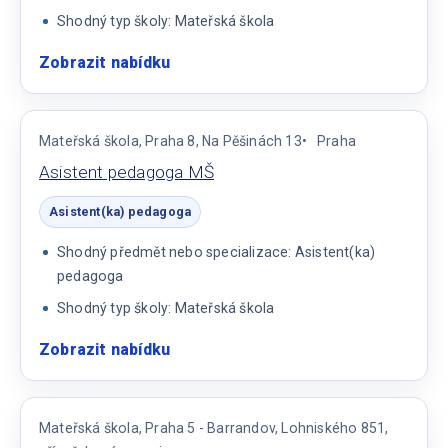
Shodný typ školy: Mateřská škola
Zobrazit nabídku
:
Asistent(ka)
pedagoga
na
Mateřská škola, Praha 8, Na Pěšinách 13
Praha
ZŠ
Asistent pedagoga MŠ
Asistent(ka) pedagoga
Shodný předmět nebo specializace: Asistent(ka)
pedagoga
Shodný typ školy: Mateřská škola
Zobrazit nabídku
:
Asistent
pedagoga
MŠ
Mateřská škola, Praha 5 - Barrandov, Lohniského 851,