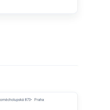
rnoměcholupská 873
Praha