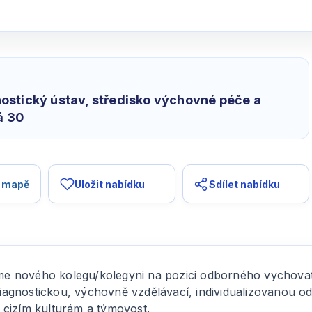
gnostický ústav, středisko výchovné péče a
á 30
a mapě
Uložit nabídku
Sdílet nabídku
 nového kolegu/kolegyni na pozici odborného vychovate
a diagnostickou, výchovně vzdělávací, individualizovanou 
 k cizím kulturám a týmovost.