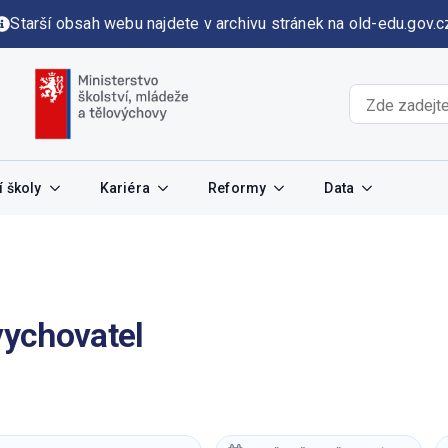
Starší obsah webu najdete v archivu stránek na old-edu.gov.c
 školy
Kariéra
Reformy
Data
vychovatel