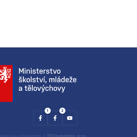
ořeno ve spolupráci s
200solutions s.r.o.