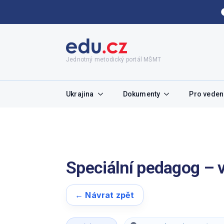
Jednotný metodický portál MŠMT
Ukrajina
Dokumenty
Pro vedení
Speciální pedagog – 
← Návrat zpět