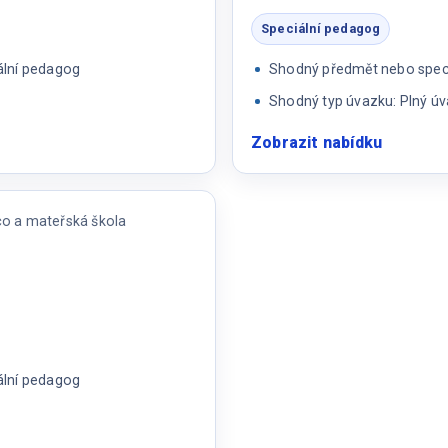
Speciální pedagog
ální pedagog
Shodný předmět nebo speci
Shodný typ úvazku: Plný ú
Zobrazit nabídku
:
Speciáln
pedago
co a mateřská škola
ální pedagog