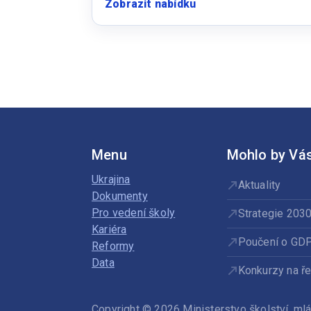
Zobrazit nabídku
:
Učitel/ka
mateřské
školy
logopedické
Menu
Mohlo by Vás
Ukrajina
Aktuality
Dokumenty
Pro vedení školy
Strategie 203
Kariéra
Poučení o GD
Reformy
Data
Konkurzy na ře
Copyright © 2026 Ministerstvo školství, m