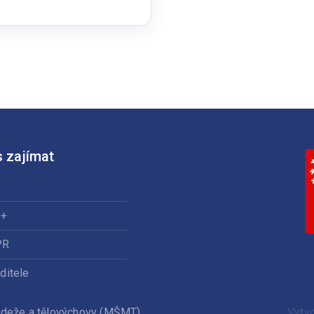
 zajímat
0+
PR
ditele
ládeže a tělovýchovy (MŠMT).
Vytv