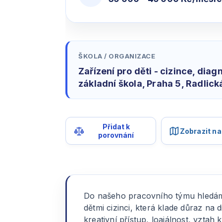
ŠKOLA / ORGANIZACE
Zařízení pro děti - cizince, dia
základní škola, Praha 5, Radlick
Přidat k
Zobrazit n
porovnání
Do našeho pracovního týmu hledáme
dětmi cizinci, která klade důraz n
kreativní přístup, loajálnost, vztah