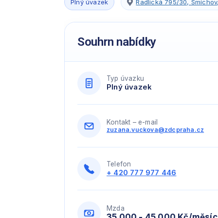
Plný úvazek
Radlická 795/30, Smíchov
Souhrn nabídky
Typ úvazku
Plný úvazek
Kontakt – e-mail
zuzana.vuckova@zdcpraha.cz
Telefon
+ 420 777 977 446
Mzda
35 000 - 45 000 Kč/měsíc