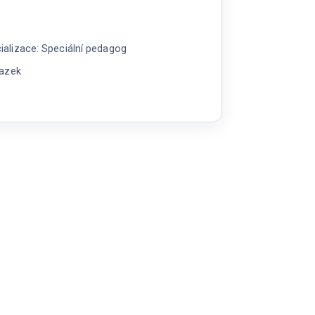
alizace: Speciální pedagog
vazek
í
g