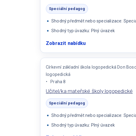
Speciální pedagog
Shodný předmět nebo specializace: Speci
Shodný typ úvazku: Plný úvazek
Zobrazit nabídku
:
Speciální
pedagog/
žka
Církevní základní škola logopedická Don Bos
do
logopedická
SPC
Praha 8
Učitel/ka mateřské školy logopedické
Speciální pedagog
Shodný předmět nebo specializace: Speci
Shodný typ úvazku: Plný úvazek