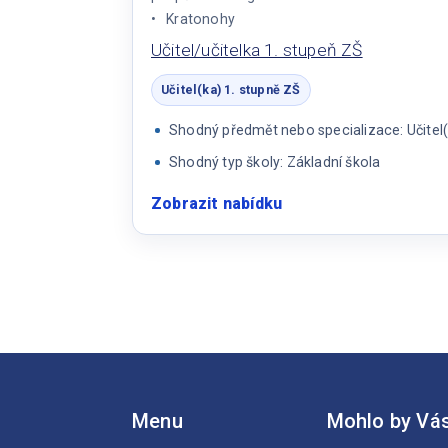
školy
Kratonohy
Učitel/učitelka 1. stupeň ZŠ
Učitel(ka) 1. stupně ZŠ
Shodný předmět nebo specializace: Učitel(
Shodný typ školy: Základní škola
Zobrazit nabídku
:
Učitel/učitelka
1.
stupeň
ZŠ
Menu
Mohlo by Vás