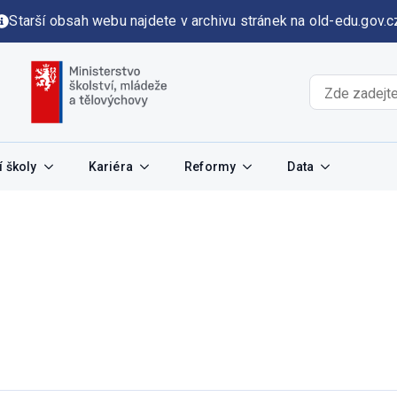
Starší obsah webu najdete v archivu stránek na old-edu.gov.c
 školy
Kariéra
Reformy
Data