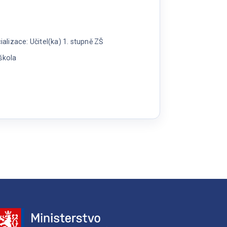
lizace: Učitel(ka) 1. stupně ZŠ
škola
a