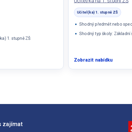
Učitel/ka na 1. stupni ZŠ
ZŠ
Učitel(ka) 1. stupně ZŠ
Shodný předmět nebo specia
Shodný typ školy: Základní 
ka) 1. stupně ZŠ
Zobrazit nabídku
:
Učitel/k
na
1.
stupni
ZŠ
 zajímat