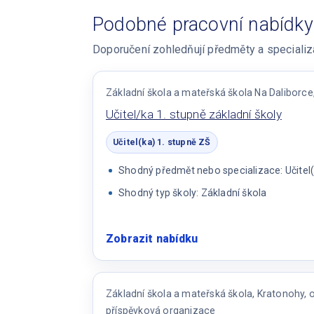
Podobné pracovní nabídky
Doporučení zohledňují předměty a specializac
Základní škola a mateřská škola Na Daliborce
Učitel/ka 1. stupně základní školy
Učitel(ka) 1. stupně ZŠ
Shodný předmět nebo specializace: Učitel(
Shodný typ školy: Základní škola
Zobrazit nabídku
:
Učitel/ka
1.
stupně
Základní škola a mateřská škola, Kratonohy, 
základní
příspěvková organizace