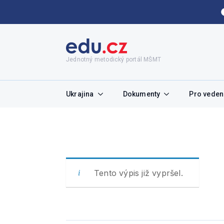
Jednotný metodický portál MŠMT
Ukrajina
Dokumenty
Pro vedení
Tento výpis již vypršel.