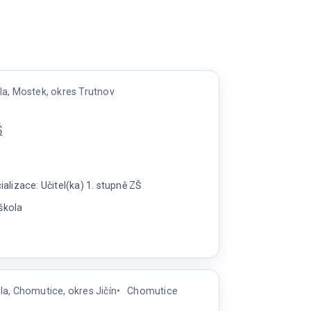
la, Mostek, okres Trutnov
Š
lizace: Učitel(ka) 1. stupně ZŠ
škola
a
la, Chomutice, okres Jičín
Chomutice