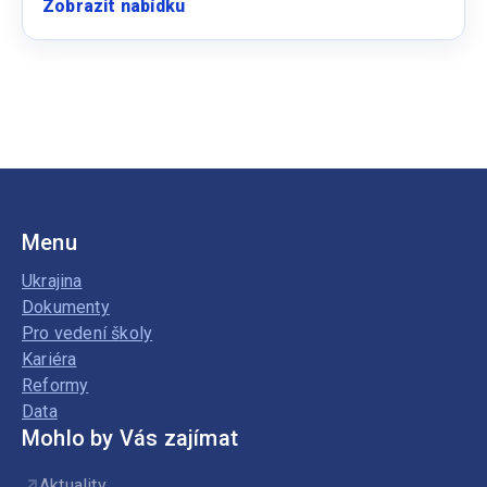
Zobrazit nabídku
:
Učitel/ka
angličtiny
Menu
Ukrajina
Dokumenty
Pro vedení školy
Kariéra
Reformy
Data
Mohlo by Vás zajímat
Aktuality