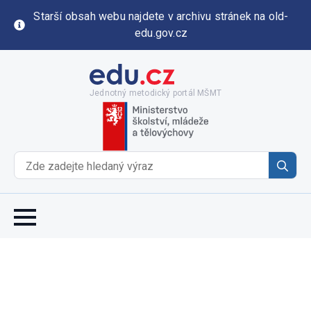
Starší obsah webu najdete v archivu stránek na old-
edu.gov.cz
Jednotný metodický portál MŠMT
Se
for