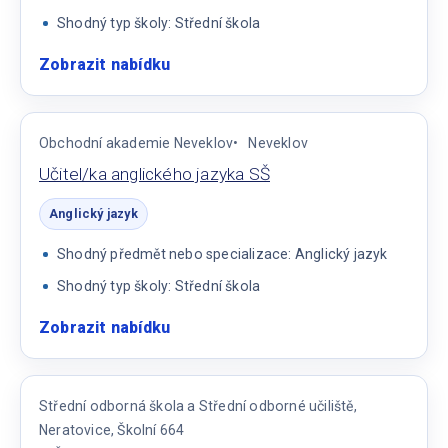
Shodný typ školy: Střední škola
Zobrazit nabídku
:
Učitel/-
ka
anglického
Obchodní akademie Neveklov
Neveklov
jazyka
Učitel/ka anglického jazyka SŠ
Anglický jazyk
Shodný předmět nebo specializace: Anglický jazyk
Shodný typ školy: Střední škola
Zobrazit nabídku
:
Učitel/ka
anglického
jazyka
Střední odborná škola a Střední odborné učiliště,
SŠ
Neratovice, Školní 664