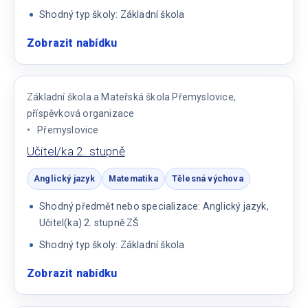
Shodný typ školy: Základní škola
Zobrazit nabídku
:
Učitel/ka
zeměpis,
fyzika
Základní škola a Mateřská škola Přemyslovice,
příspěvková organizace
Přemyslovice
Učitel/ka 2. stupně
Anglický jazyk
Matematika
Tělesná výchova
Shodný předmět nebo specializace: Anglický jazyk,
Učitel(ka) 2. stupně ZŠ
Shodný typ školy: Základní škola
Zobrazit nabídku
:
Učitel/ka
2.