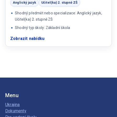
Anglický jazyk
Učitel(ka) 2. stupně ZŠ
Shodný předmět nebo specializace: Anglický jazyk,
Učitel(ka) 2. stupně ZŠ
Shodný typ školy: Základní škola
Zobrazit nabídku
:
Učitel/ka
2.
stupně
základní
školy
Menu
Ukrajina
Dokumenty