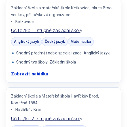
stupně
Základní škola a mateřská škola Ketkovice, okres Brno-
venkov, příspěvková organizace
Ketkovice
Učitel/ka 1. stupně základní školy
Anglický jazyk
Český jazyk
Matematika
Shodný předmět nebo specializace: Anglický jazyk
Shodný typ školy: Základní škola
Zobrazit nabídku
:
Učitel/ka
1.
stupně
Základní škola a Mateřská škola Havlíčkův Brod,
základní
Konečná 1884
školy
Havlíčkův Brod
Učitel/ka 2. stupně základní školy