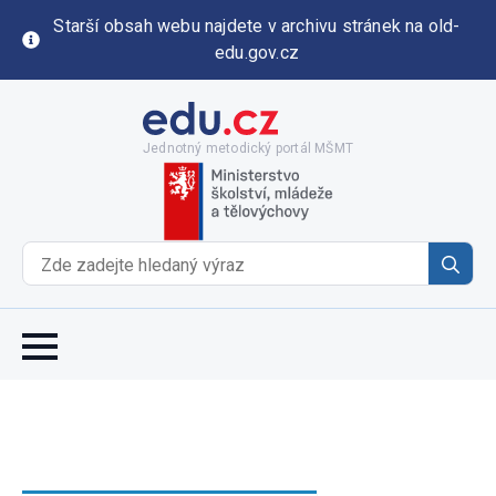
Starší obsah webu najdete v archivu stránek na old-
edu.gov.cz
Jednotný metodický portál MŠMT
Se
for