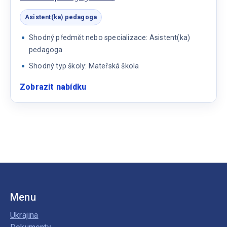
Asistent(ka) pedagoga
Shodný předmět nebo specializace: Asistent(ka)
pedagoga
Shodný typ školy: Mateřská škola
Zobrazit nabídku
:
Asistent
pedagoga
v
MŠ
Menu
Ukrajina