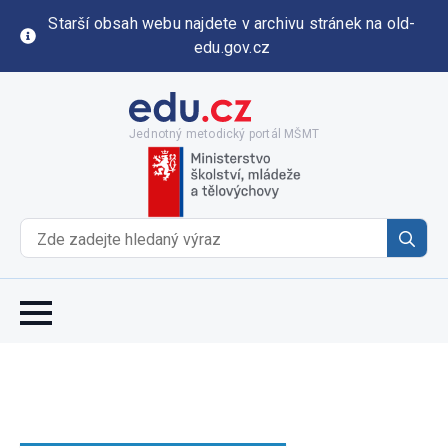
Starší obsah webu najdete v archivu stránek na old-
edu.gov.cz
Jednotný metodický portál MŠMT
Se
for