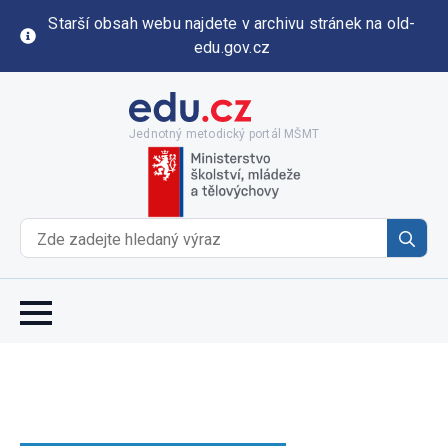
Starší obsah webu najdete v archivu stránek na old-
edu.gov.cz
Jednotný metodický portál MŠMT
Se
for