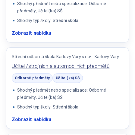
Shodný předmět nebo specializace: Odborné
předměty, Učitel(ka) SŠ
Shodný typ školy: Střední škola
Zobrazit nabídku
:
Učitel/ka
odborných
předmětů
Střední odborná škola Karlovy Vary s.r.o
Karlovy Vary
pro
Učitel /strojních a automobilních předmětů
obor
Kuchař-
Odborné předměty
Učitel(ka) SŠ
číšník
Shodný předmět nebo specializace: Odborné
a
předměty, Učitel(ka) SŠ
Cukrář
Shodný typ školy: Střední škola
Zobrazit nabídku
:
Učitel
/strojních