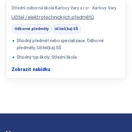
a
Střední odborná škola Karlovy Vary s.r.o
Karlovy Vary
automobilních
Učitel /elektrotechnických předmětů
předmětů
Odborné předměty
Učitel(ka) SŠ
Shodný předmět nebo specializace: Odborné
předměty, Učitel(ka) SŠ
Shodný typ školy: Střední škola
Zobrazit nabídku
:
Učitel
/elektrotechnických
předmětů