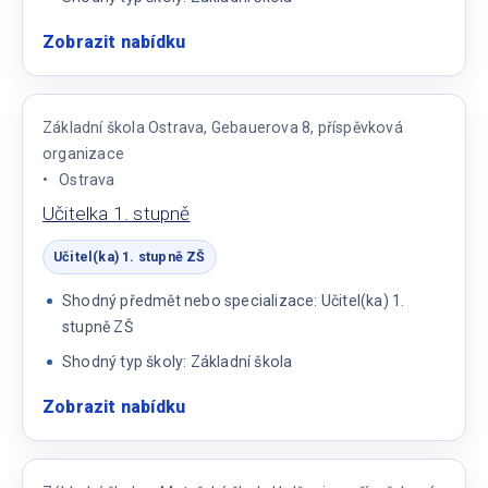
Zobrazit nabídku
:
Učitel/ka
1.
stupně
Základní škola Ostrava, Gebauerova 8, příspěvková
základní
organizace
školy
Ostrava
Učitelka 1. stupně
Učitel(ka) 1. stupně ZŠ
Shodný předmět nebo specializace: Učitel(ka) 1.
stupně ZŠ
Shodný typ školy: Základní škola
Zobrazit nabídku
:
Učitelka
1.
stupně