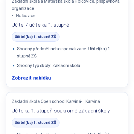
Základní škola a Mateřská škola Holčovice, příspěvková
organizace
Holčovice
Učitel / učitelka 1. stupně
Učitel(ka) 1. stupně ZŠ
Shodný předmět nebo specializace: Učitel(ka) 1.
stupně ZŠ
Shodný typ školy: Základní škola
Zobrazit nabídku
:
Učitel
/
učitelka
Základní škola Open school Karviná
Karviná
1.
Učitelka 1. stupeň soukromé základní školy
stupně
Učitel(ka) 1. stupně ZŠ