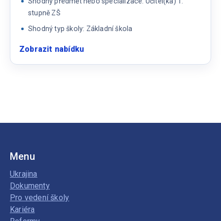
Shodný předmět nebo specializace: Učitel(ka) 1.
stupně ZŠ
Shodný typ školy: Základní škola
Zobrazit nabídku
:
Učitelka
1.
stupeň
soukromé
základní
školy
Menu
Ukrajina
Dokumenty
Pro vedení školy
Kariéra