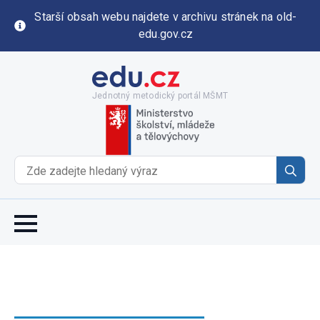
Starší obsah webu najdete v archivu stránek na old-
edu.gov.cz
Jednotný metodický portál MŠMT
Se
for