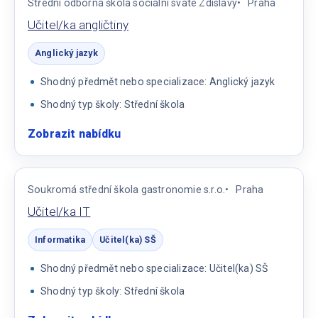
Střední odborná škola sociální svaté Zdislavy
Praha
SŠ
Učitel/ka angličtiny
Anglický jazyk
Shodný předmět nebo specializace: Anglický jazyk
Shodný typ školy: Střední škola
Zobrazit nabídku
:
Učitel/ka
angličtiny
Soukromá střední škola gastronomie s.r.o.
Praha
Učitel/ka IT
Informatika
Učitel(ka) SŠ
Shodný předmět nebo specializace: Učitel(ka) SŠ
Shodný typ školy: Střední škola