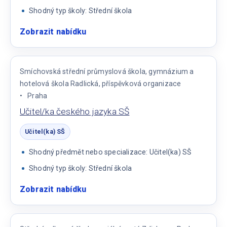
Shodný typ školy: Střední škola
Zobrazit nabídku
:
Učitel/ka
matematiky
a
Smíchovská střední průmyslová škola, gymnázium a
fyziky
hotelová škola Radlická, příspěvková organizace
Praha
Učitel/ka českého jazyka SŠ
Učitel(ka) SŠ
Shodný předmět nebo specializace: Učitel(ka) SŠ
Shodný typ školy: Střední škola
Zobrazit nabídku
:
Učitel/ka
českého
jazyka