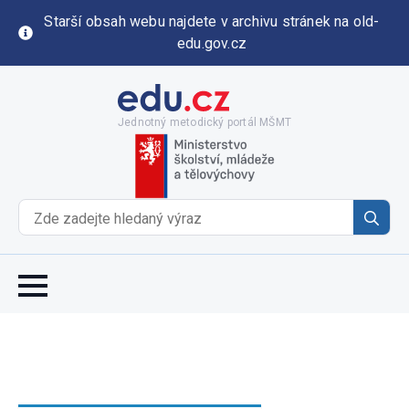
Starší obsah webu najdete v archivu stránek na old-
edu.gov.cz
Jednotný metodický portál MŠMT
Se
for