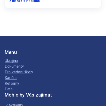
Zobrazit nabídku
:
Učitel/ka
IT
Menu
Ukrajina
Dokumenty
Pro vedení školy
Kariéra
Reformy
Data
Mohlo by Vás zajímat
Aktuality