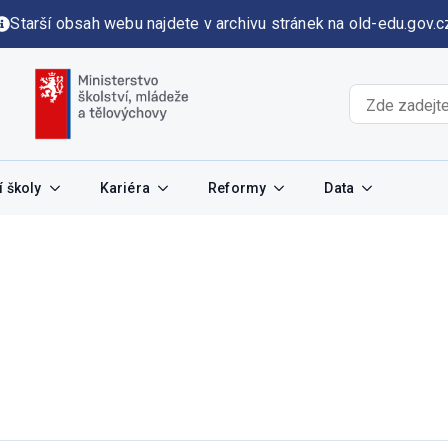
Starší obsah webu najdete v archivu stránek na old-edu.gov.c
 školy
Kariéra
Reformy
Data