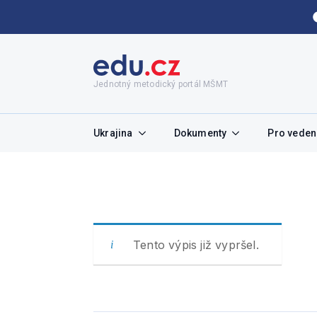
Jednotný metodický portál MŠMT
Ukrajina
Dokumenty
Pro vedení
Tento výpis již vypršel.