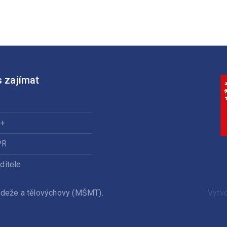
speciáln
třídě
 zajímat
0+
PR
ditele
ládeže a tělovýchovy (MŠMT).
Vytv