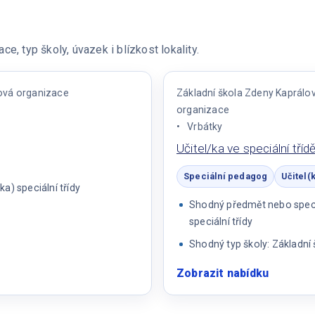
e, typ školy, úvazek i blízkost lokality.
ková organizace
Základní škola Zdeny Kaprálov
organizace
Vrbátky
Učitel/ka ve speciální tříd
Speciální pedagog
Učitel(
a) speciální třídy
Shodný předmět nebo specia
speciální třídy
Shodný typ školy: Základní 
Zobrazit nabídku
:
Učitel/k
ve