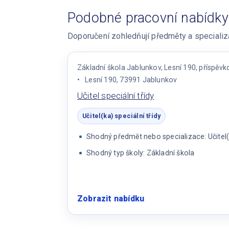
Podobné pracovní nabídky
Doporučení zohledňují předměty a specializac
Základní škola Jablunkov, Lesní 190, příspěv
Lesní 190, 73991 Jablunkov
Učitel speciální třídy
Učitel(ka) speciální třídy
Shodný předmět nebo specializace: Učitel(k
Shodný typ školy: Základní škola
Zobrazit nabídku
:
Učitel
speciální