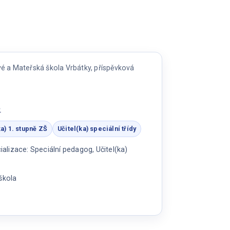
é a Mateřská škola Vrbátky, příspěvková
ě
ka) 1. stupně ZŠ
Učitel(ka) speciální třídy
lizace: Speciální pedagog, Učitel(ka)
škola
a