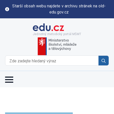
Starší obsah webu najdete v archivu stránek na old-
edu.gov.cz
Jednotný metodický portál MŠMT
Se
for