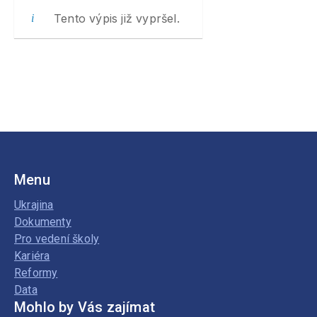
Tento výpis již vypršel.
Menu
Ukrajina
Dokumenty
Pro vedení školy
Kariéra
Reformy
Data
Mohlo by Vás zajímat