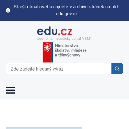
Starší obsah webu najdete v archivu stránek na old-
edu.gov.cz
Jednotný metodický portál MŠMT
Se
for