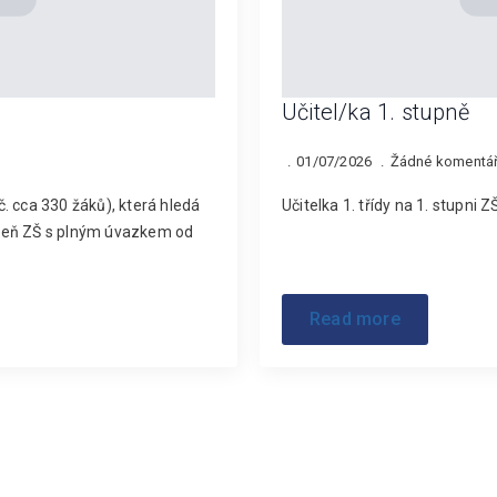
Učitel/ka 1. stupně
01/07/2026
Žádné komentá
. cca 330 žáků), která hledá
Učitelka 1. třídy na 1. stupni 
tupeň ZŠ s plným úvazkem od
Read more