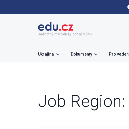
Jednotný metodický portál MŠMT
Ukrajina
Dokumenty
Pro vedení
Job Region