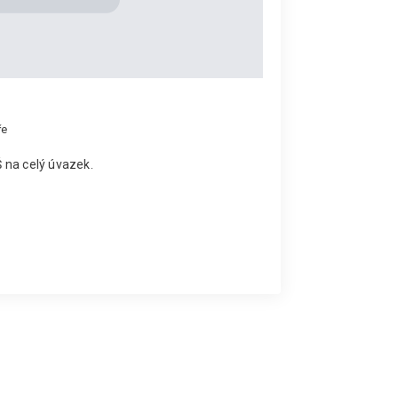
ře
ZŠ na celý úvazek.