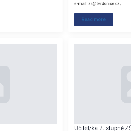
e-mail: zs@tvrdonice.cz,…
Read more
Učitel/ka 2. stupně 