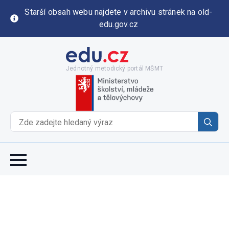
Starší obsah webu najdete v archivu stránek na old-
edu.gov.cz
Jednotný metodický portál MŠMT
Se
for