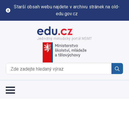
Starší obsah webu najdete v archivu stránek na old-
edu.gov.cz
Jednotný metodický portál MŠMT
Se
for