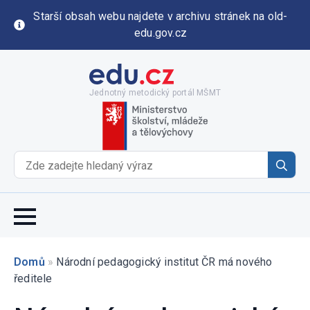
Starší obsah webu najdete v archivu stránek na old-
edu.gov.cz
Jednotný metodický portál MŠMT
Se
for
Domů
»
Národní pedagogický institut ČR má nového
ředitele