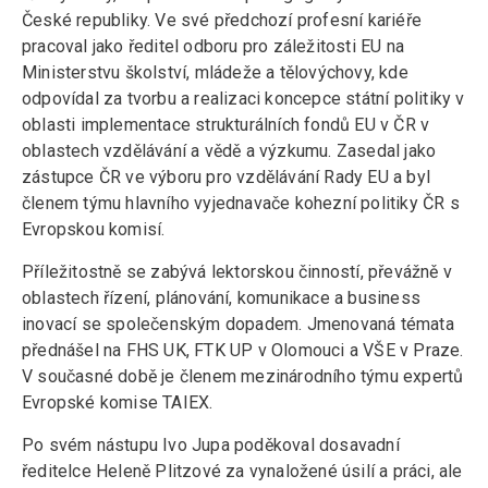
České republiky. Ve své předchozí profesní kariéře
pracoval jako ředitel odboru pro záležitosti EU na
Ministerstvu školství, mládeže a tělovýchovy, kde
odpovídal za tvorbu a realizaci koncepce státní politiky v
oblasti implementace strukturálních fondů EU v ČR v
oblastech vzdělávání a vědě a výzkumu. Zasedal jako
zástupce ČR ve výboru pro vzdělávání Rady EU a byl
členem týmu hlavního vyjednavače kohezní politiky ČR s
Evropskou komisí.
Příležitostně se zabývá lektorskou činností, převážně v
oblastech řízení, plánování, komunikace a business
inovací se společenským dopadem. Jmenovaná témata
přednášel na FHS UK, FTK UP v Olomouci a VŠE v Praze.
V současné době je členem mezinárodního týmu expertů
Evropské komise TAIEX.
Po svém nástupu Ivo Jupa poděkoval dosavadní
ředitelce Heleně Plitzové za vynaložené úsilí a práci, ale