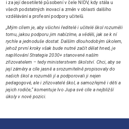
i za její desetileté působení v čele NIDV, kdy stála u
všech podstatných inovací a změn v oblasti dalšího
vzdělávání a profesní podpory učitelů.
„Mým cílem je, aby všichni ředitelé i učitelé škol rozuměli
tomu, jakou podporu jim nabízíme, a věděli, jak se k ní
rychle a jednoduše dostat. Dalším dlouhodobým úkolem,
jehož první kroky však bude nutné začít dělat hned, je
naplňování Strategie 2030+ stanovené naším
zřizovatelem – tedy ministerstvem školství. Chci, aby se
její záměry a cíle jasně a srozumitelně propisovaly do
našich škol a rozuměli jí a podporovali ji nejen
pedagogové, ale i zřizovatelé škol, a samozřejmě i děti a
jejich rodiče,“ komentuje Ivo Jupa své cíle a nejbližší
úkoly v nové pozici.