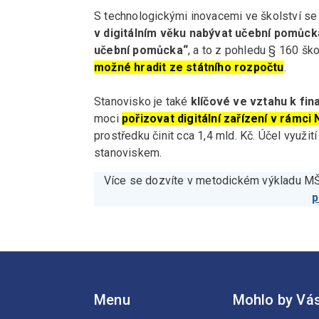
S technologickými inovacemi ve školství se č
v digitálním věku nabývat učební pomůck
učební pomůcka“
, a to z pohledu § 160 š
možné hradit ze státního rozpočtu
.
Stanovisko je také
klíčové ve vztahu k fi
moci
pořizovat digitální zařízení v rámc
prostředku činit cca 1,4 mld. Kč. Účel využ
stanoviskem.
Více se dozvíte v metodickém výkladu 
Menu
Mohlo by Vás