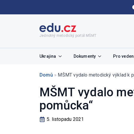
Jednotný metodický portál MŠMT
Ukrajina
Dokumenty
Pro vedení
Domů
»
MŠMT vydalo metodický výklad k po
MŠMT vydalo meto
pomůcka“
5. listopadu 2021