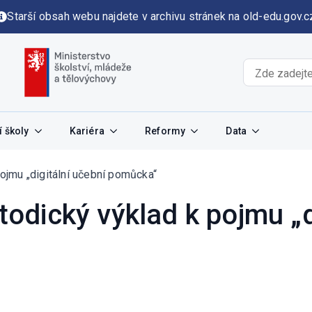
Starší obsah webu najdete v archivu stránek na old-edu.gov.c
 školy
Kariéra
Reformy
Data
jmu „digitální učební pomůcka“
dický výklad k pojmu „di