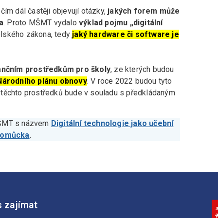
ím dál častěji objevují otázky,
jakých forem může
a
. Proto MŠMT vydalo
výklad pojmu „digitální
kolského zákona, tedy
jaký hardware či software je
nančním prostředkům pro školy
, ze kterých budou
i Národního plánu obnovy
. V roce 2022 budou tyto
ití těchto prostředků bude v souladu s předkládaným
MŠMT s názvem
Digitální technologie jako učební
pomůcka
.
 zajímat