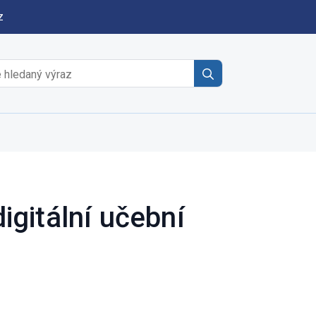
z
Search
for:
gitální učební