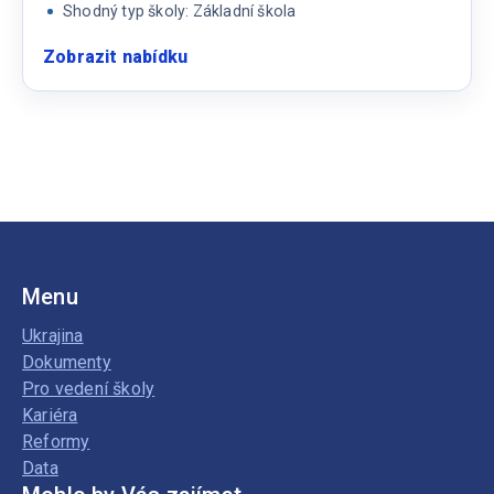
Shodný typ školy: Základní škola
Zobrazit nabídku
:
Asistent
pedagoga
pro
2.
stupeň
ZŠ
Menu
Ukrajina
Dokumenty
Pro vedení školy
Kariéra
Reformy
Data