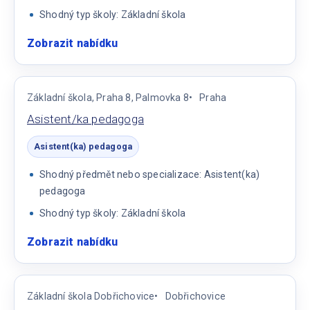
Shodný typ školy: Základní škola
Zobrazit nabídku
:
Asistent/ka
pedagoga
na
Základní škola, Praha 8, Palmovka 8
Praha
1.
Asistent/ka pedagoga
stupni
základní
Asistent(ka) pedagoga
školy
Shodný předmět nebo specializace: Asistent(ka)
pedagoga
Shodný typ školy: Základní škola
Zobrazit nabídku
:
Asistent/ka
pedagoga
Základní škola Dobřichovice
Dobřichovice