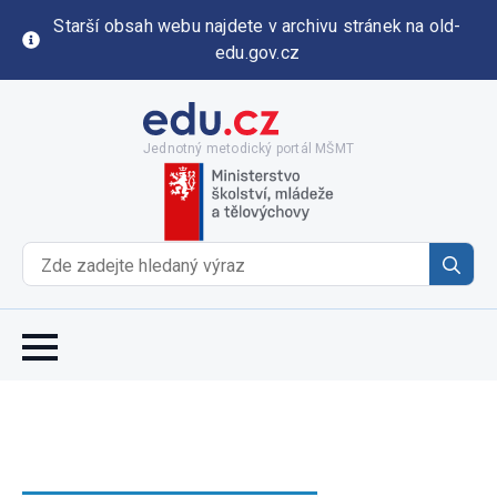
Starší obsah webu najdete v archivu stránek na old-
edu.gov.cz
Jednotný metodický portál MŠMT
Se
for