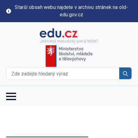
Starší obsah webu najdete v archivu stránek na old-
edu.gov.cz
Jednotný metodický portál MŠMT
Se
for