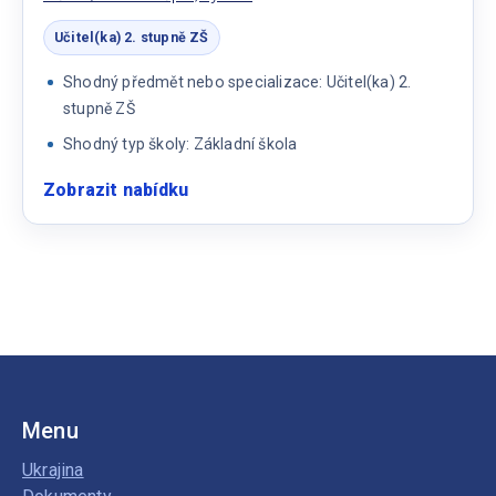
ZŠ
Učitel(ka) 2. stupně ZŠ
Shodný předmět nebo specializace: Učitel(ka) 2.
stupně ZŠ
Shodný typ školy: Základní škola
Zobrazit nabídku
:
Učitel/ka
zeměpis,
fyzika
Menu
Ukrajina