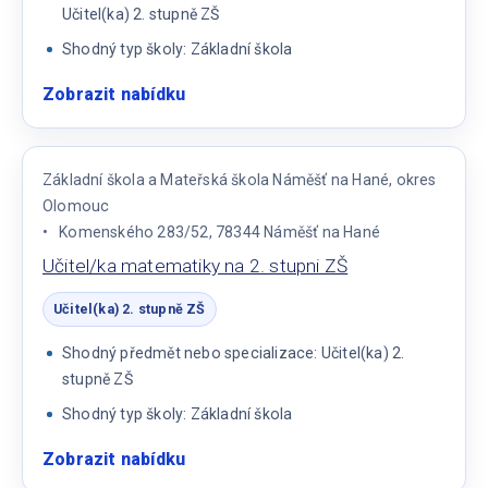
Učitel(ka) 2. stupně ZŠ
Shodný typ školy: Základní škola
Zobrazit nabídku
:
Učitel/ka
2.
stupně
Základní škola a Mateřská škola Náměšť na Hané, okres
Olomouc
Komenského 283/52, 78344 Náměšť na Hané
Učitel/ka matematiky na 2. stupni ZŠ
Učitel(ka) 2. stupně ZŠ
Shodný předmět nebo specializace: Učitel(ka) 2.
stupně ZŠ
Shodný typ školy: Základní škola
Zobrazit nabídku
:
Učitel/ka