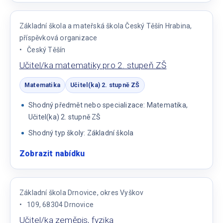
matematiky
na
Základní škola a mateřská škola Český Těšín Hrabina,
2.
příspěvková organizace
stupni
Český Těšín
ZŠ
Učitel/ka matematiky pro 2. stupeň ZŠ
Matematika
Učitel(ka) 2. stupně ZŠ
Shodný předmět nebo specializace: Matematika,
Učitel(ka) 2. stupně ZŠ
Shodný typ školy: Základní škola
Zobrazit nabídku
:
Učitel/ka
matematiky
pro
Základní škola Drnovice, okres Vyškov
2.
109, 68304 Drnovice
stupeň
Učitel/ka zeměpis, fyzika