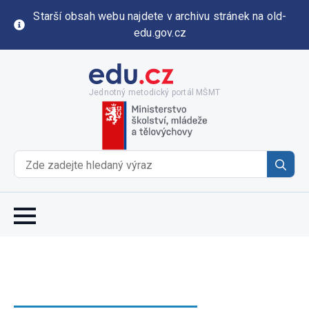
Starší obsah webu najdete v archivu stránek na old-
edu.gov.cz
Jednotný metodický portál MŠMT
Se
for