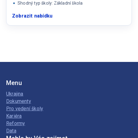
Shodný typ školy: Základní škola
Zobrazit nabídku
:
Učitel/ka
matematiky
Menu
Ukrajina
Dokumenty
Pro vedení školy
Kariéra
Reformy
Data