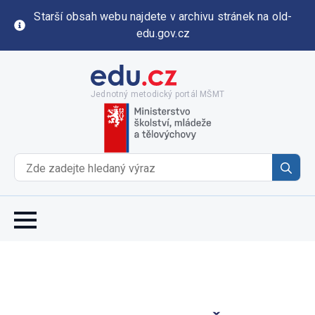
Starší obsah webu najdete v archivu stránek na old-
edu.gov.cz
Jednotný metodický portál MŠMT
Se
for