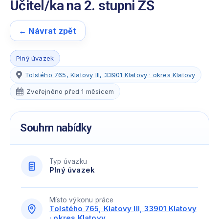
Učitel/ka na 2. stupni ZŠ
← Návrat zpět
Plný úvazek
Tolstého 765, Klatovy III, 33901 Klatovy · okres Klatovy
Zveřejněno před 1 měsícem
Souhrn nabídky
Typ úvazku
Plný úvazek
Místo výkonu práce
Tolstého 765, Klatovy III, 33901 Klatovy
· okres Klatovy