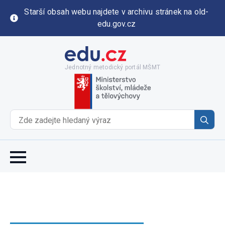
Starší obsah webu najdete v archivu stránek na old-
edu.gov.cz
Jednotný metodický portál MŠMT
Se
for