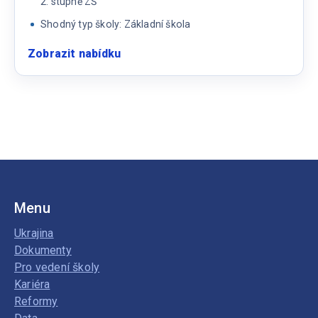
2. stupně ZŠ
Shodný typ školy: Základní škola
Zobrazit nabídku
:
Učitel/učitelka
chemie
a
fyziky
Menu
Ukrajina
Dokumenty
Pro vedení školy
Kariéra
Reformy