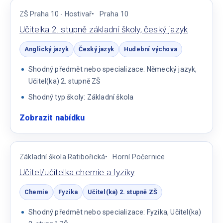
škola
ZŠ Praha 10 - Hostivař
Praha 10
Učitelka 2. stupně základní školy, český jazyk
Anglický jazyk
Český jazyk
Hudební výchova
Shodný předmět nebo specializace: Německý jazyk,
Učitel(ka) 2. stupně ZŠ
Shodný typ školy: Základní škola
Zobrazit nabídku
:
Učitelka
2.
stupně
Základní škola Ratibořická
Horní Počernice
základní
Učitel/učitelka chemie a fyziky
školy,
český
Chemie
Fyzika
Učitel(ka) 2. stupně ZŠ
jazyk
Shodný předmět nebo specializace: Fyzika, Učitel(ka)