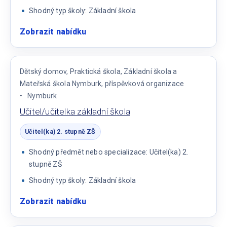
Shodný typ školy: Základní škola
Zobrazit nabídku
:
Učitel/ka
2.
stupeň
Dětský domov, Praktická škola, Základní škola a
základní
Mateřská škola Nymburk, příspěvková organizace
školy
Nymburk
Učitel/učitelka základní škola
Učitel(ka) 2. stupně ZŠ
Shodný předmět nebo specializace: Učitel(ka) 2.
stupně ZŠ
Shodný typ školy: Základní škola
Zobrazit nabídku
:
Učitel/učitelka
základní