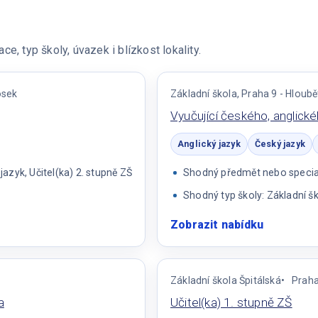
e, typ školy, úvazek i blízkost lokality.
osek
Základní škola, Praha 9 - Hloubě
Vyučující českého, anglick
Anglický jazyk
Český jazyk
zyk, Učitel(ka) 2. stupně ZŠ
Shodný předmět nebo speciali
Shodný typ školy: Základní š
Zobrazit nabídku
:
Vyučující
českého,
anglickéh
Základní škola Špitálská
Prah
a
a
Učitel(ka) 1. stupně ZŠ
španělsk