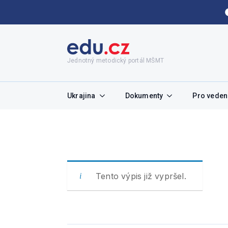
Jednotný metodický portál MŠMT
Ukrajina
Dokumenty
Pro vedení
Tento výpis již vypršel.