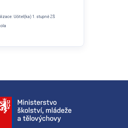
zace: Učitel(ka) 1. stupně ZŠ
kola