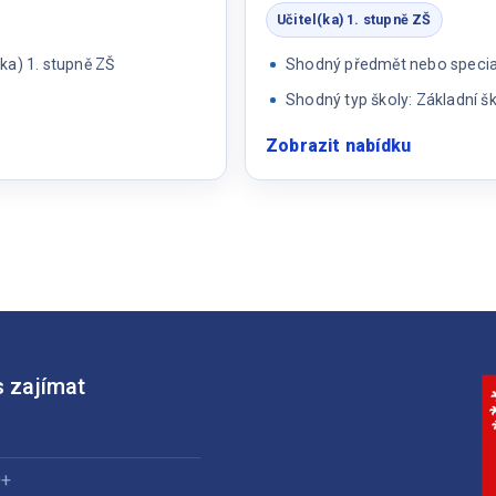
jazyka
Učitel(ka) 1. stupně ZŠ
ka) 1. stupně ZŠ
Shodný předmět nebo speciali
Shodný typ školy: Základní š
Zobrazit nabídku
:
Učitel(ka)
1.
stupně
ZŠ
 zajímat
0+