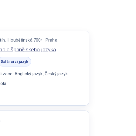
tín, Hloubětínská 700
Praha
ého a španělského jazyka
Další cizí jazyk
zace: Anglický jazyk, Český jazyk
kola
o
a
ého