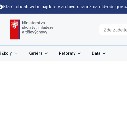
Starší obsah webu najdete v archivu stránek na old-edu.gov.c
 školy
Kariéra
Reformy
Data