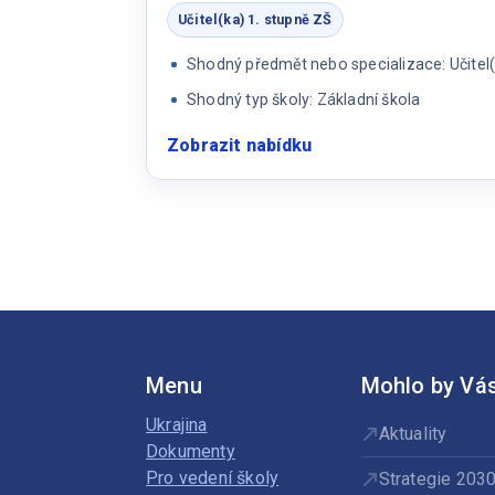
stupeň
Učitel(ka) 1. stupně ZŠ
Shodný předmět nebo specializace: Učitel(
Shodný typ školy: Základní škola
Zobrazit nabídku
:
Učitel/ka
1.
stupně
a
asistent
pedagoga
Menu
Mohlo by Vás
Ukrajina
Aktuality
Dokumenty
Pro vedení školy
Strategie 203