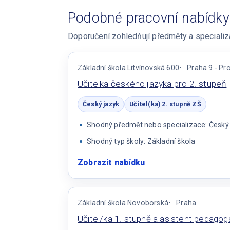
Podobné pracovní nabídky
Doporučení zohledňují předměty a specializac
Základní škola Litvínovská 600
Praha 9 - Pr
Učitelka českého jazyka pro 2. stupeň
Český jazyk
Učitel(ka) 2. stupně ZŠ
Shodný předmět nebo specializace: Český ja
Shodný typ školy: Základní škola
Zobrazit nabídku
:
Učitelka
českého
jazyka
Základní škola Novoborská
Praha
pro
Učitel/ka 1. stupně a asistent pedagog
2.