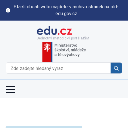
Starší obsah webu najdete v archivu stránek na old-
edu.gov.cz
Jednotný metodický portál MŠMT
Se
for