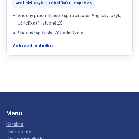
Anglický jazyk
Učitel(ka) 1. stupně ZŠ
Shodný předmět nebo specializace: Anglický jazyk,
Učitel(ka) 1. stupně ZŠ
Shodný typ školy: Základní škola
Zobrazit nabídku
:
Učitel/ka
pro
1.
st.
na
ZŠ
s
i
Menu
bez
spec.
Ukrajina
AJ
Dokumenty