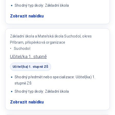
Shodný typ školy: Základní škola
Zobrazit nabídku
:
Učitel/ka
anglického
jazyka
Základní škola a Mateřská škola Suchodol, okres
na
Příbram, příspěvková organizace
zkrácený
Suchodol
úvazek
Učitel/ka 1. stupně
Učitel(ka) 1. stupně ZŠ
Shodný předmět nebo specializace: Učitel(ka) 1.
stupně ZŠ
Shodný typ školy: Základní škola
Zobrazit nabídku
:
Učitel/ka
1.