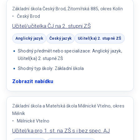
stupně
Základní škola Český Brod, Žitomířská 885, okres Kolín
Český Brod
Učitel/učitelka ČJ na 2. stupni ZŠ
Anglický jazyk
Český jazyk
Učitel(ka) 2. stupně ZŠ
Shodný předmět nebo specializace: Anglický jazyk,
Učitel(ka) 2. stupně ZŠ
Shodný typ školy: Základní škola
Zobrazit nabídku
:
Učitel/učitelka
ČJ
na
Základní škola a Mateřská škola Mělnické Vtelno, okres
2.
Mělník
stupni
Mělnické Vtelno
ZŠ
Učitel/ka pro 1. st. na ZŠ s i bez spec. AJ