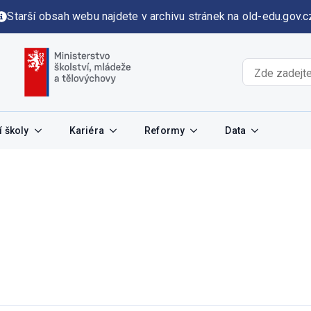
Starší obsah webu najdete v archivu stránek na old-edu.gov.c
 školy
Kariéra
Reformy
Data