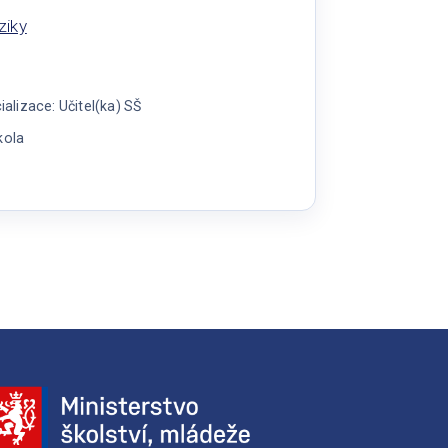
ziky
lizace: Učitel(ka) SŠ
kola
a
iky