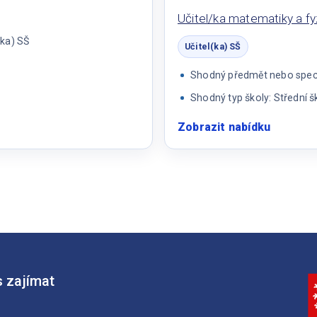
Učitel/ka matematiky a fy
(ka) SŠ
Učitel(ka) SŠ
Shodný předmět nebo specia
Shodný typ školy: Střední š
Zobrazit nabídku
:
Učitel/k
matemat
a
fyziky
 zajímat