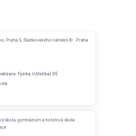
o, Praha 3, Sladkovského náměstí 8
Praha
lizace: Fyzika, Učitel(ka) SŠ
kola
vá škola, gymnázium a hotelová škola
u
zace