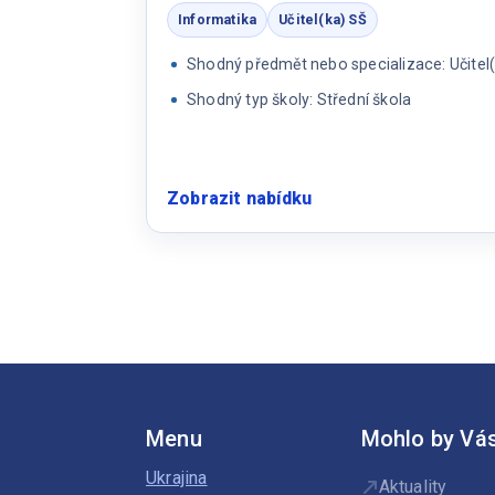
Informatika
Učitel(ka) SŠ
Shodný předmět nebo specializace: Učitel
Shodný typ školy: Střední škola
Zobrazit nabídku
:
Učitel/ka
IT
Menu
Mohlo by Vás
Ukrajina
Aktuality