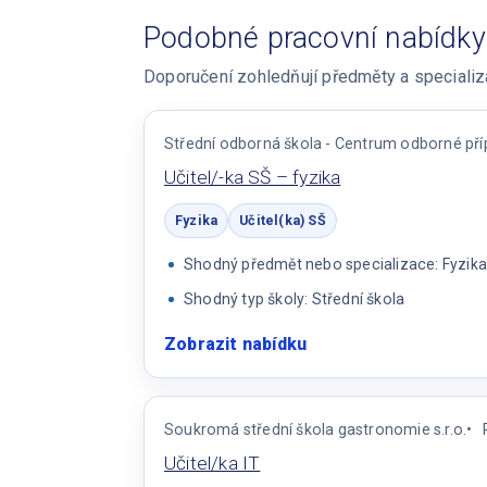
Podobné pracovní nabídky
Doporučení zohledňují předměty a specializac
Střední odborná škola - Centrum odborné př
Učitel/-ka SŠ – fyzika
Fyzika
Učitel(ka) SŠ
Shodný předmět nebo specializace: Fyzika,
Shodný typ školy: Střední škola
Zobrazit nabídku
:
Učitel/-
ka
SŠ
Soukromá střední škola gastronomie s.r.o.
–
Učitel/ka IT
fyzika