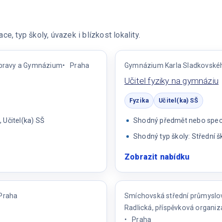
e, typ školy, úvazek i blízkost lokality.
ípravy a Gymnázium
Praha
Gymnázium Karla Sladkovskéh
Učitel fyziky na gymnáziu
Fyzika
Učitel(ka) SŠ
 Učitel(ka) SŠ
Shodný předmět nebo specia
Shodný typ školy: Střední š
Zobrazit nabídku
:
Učitel
fyziky
na
Praha
Smíchovská střední průmyslo
gymnázi
Radlická, příspěvková organi
Praha