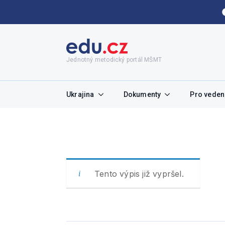
Jednotný metodický portál MŠMT
Ukrajina
Dokumenty
Pro vedení
Tento výpis již vypršel.