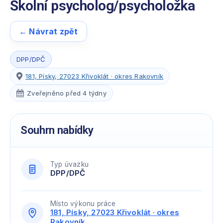
Školní psycholog/psycholožka
← Návrat zpět
DPP/DPČ
181, Písky, 27023 Křivoklát · okres Rakovník
Zveřejněno před 4 týdny
Souhrn nabídky
Typ úvazku
DPP/DPČ
Místo výkonu práce
181, Písky, 27023 Křivoklát · okres
Rakovník