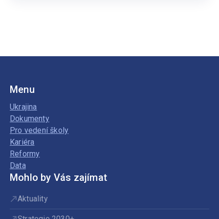
psycholog/psycholožka
Menu
Ukrajina
Dokumenty
Pro vedení školy
Kariéra
Reformy
Data
Mohlo by Vás zajímat
Aktuality
Strategie 2030+