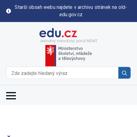
Starší obsah webu najdete v archivu stránek na old-
edu.gov.cz
Jednotný metodický portál MŠMT
Se
for