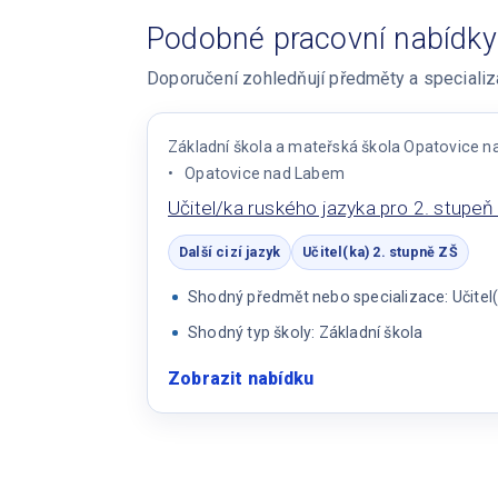
Podobné pracovní nabídky
Doporučení zohledňují předměty a specializac
Základní škola a mateřská škola Opatovice n
Opatovice nad Labem
Učitel/ka ruského jazyka pro 2. stupeň
Další cizí jazyk
Učitel(ka) 2. stupně ZŠ
Shodný předmět nebo specializace: Učitel(
Shodný typ školy: Základní škola
Zobrazit nabídku
:
Učitel/ka
ruského
jazyka
pro