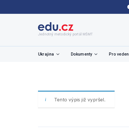
Jednotný metodický portál MŠMT
Ukrajina
Dokumenty
Pro vedení
Tento výpis již vypršel.