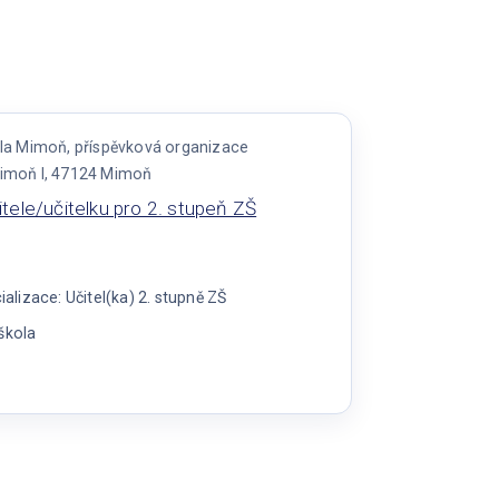
ola Mimoň, příspěvková organizace
Mimoň I, 47124 Mimoň
itele/učitelku pro 2. stupeň ZŠ
lizace: Učitel(ka) 2. stupně ZŠ
škola
e
ivního
učitelku