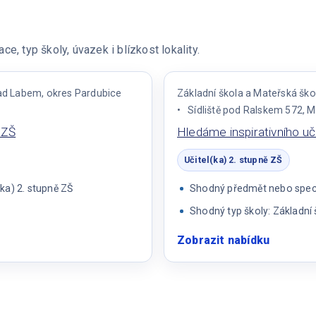
e, typ školy, úvazek i blízkost lokality.
ad Labem, okres Pardubice
Základní škola a Mateřská šk
Sídliště pod Ralskem 572, 
 ZŠ
Hledáme inspirativního uč
Učitel(ka) 2. stupně ZŠ
ka) 2. stupně ZŠ
Shodný předmět nebo specia
Shodný typ školy: Základní 
Zobrazit nabídku
:
Hledám
inspirat
učitele/
pro