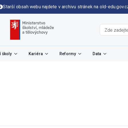
Starší obsah webu najdete v archivu stránek na old-edu.gov.c
 školy
Kariéra
Reformy
Data