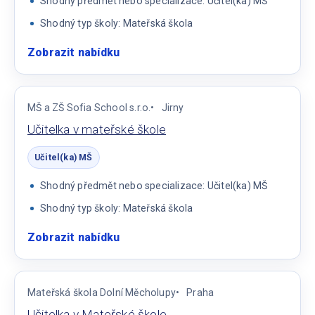
Shodný předmět nebo specializace: Učitel(ka) MŠ
Shodný typ školy: Mateřská škola
Zobrazit nabídku
:
Učitel/ka
MŠ
MŠ a ZŠ Sofia School s.r.o.
Jirny
Učitelka v mateřské škole
Učitel(ka) MŠ
Shodný předmět nebo specializace: Učitel(ka) MŠ
Shodný typ školy: Mateřská škola
Zobrazit nabídku
:
Učitelka
v
mateřské
Mateřská škola Dolní Měcholupy
Praha
škole
Učitelka v Mateřské škole