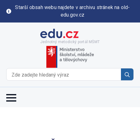
Starší obsah webu najdete v archivu stránek na old-
edu.gov.cz
Jednotný metodický portál MŠMT
Se
for