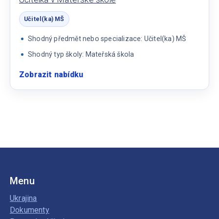
Učitel(ka) MŠ
Shodný předmět nebo specializace: Učitel(ka) MŠ
Shodný typ školy: Mateřská škola
Zobrazit nabídku
:
Učitelka
v
Mateřské
škole
Menu
Ukrajina
Dokumenty