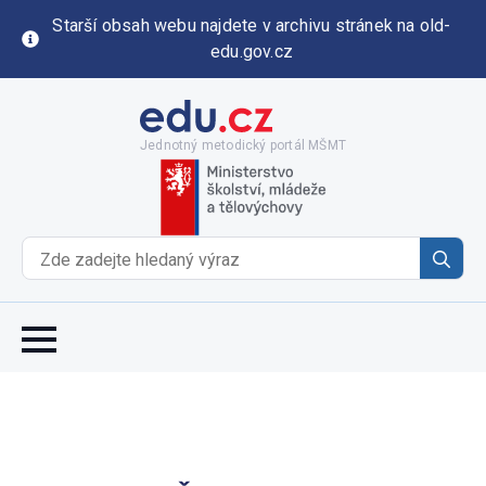
Starší obsah webu najdete v archivu stránek na old-
edu.gov.cz
Jednotný metodický portál MŠMT
Se
for